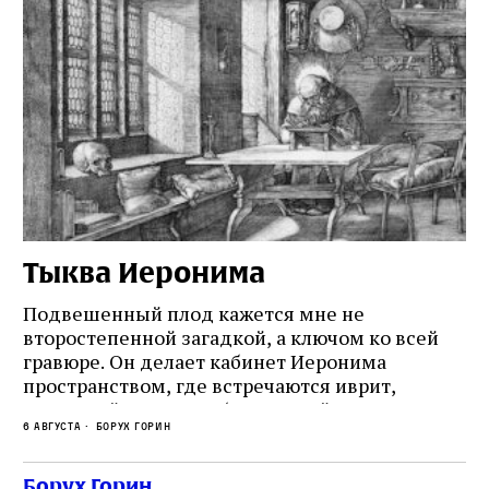
Тыква Иеронима
Н
Подвешенный плод кажется мне не
Ес
второстепенной загадкой, а ключом ко всей
Де
гравюре. Он делает кабинет Иеронима
ма
т
пространством, где встречаются иврит,
Лу
греческий и латынь; буквальный смысл и
чт
6 августа
Борух Горин
6 а
церковная традиция; филологическая
св
точность и понятность; переводчик,
ка
убеждённый в необходимости исправления, и
На
Борух Горин
ти: