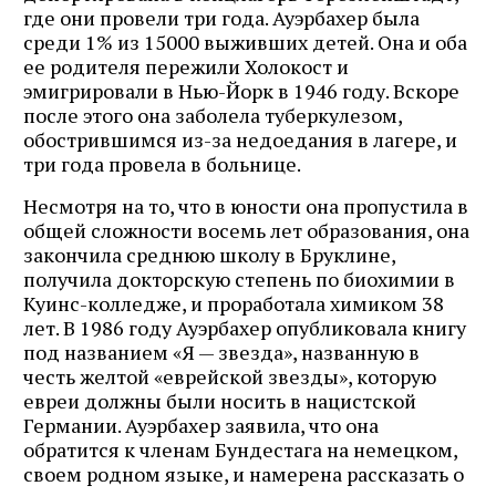
где они провели три года. Ауэрбахер была
среди 1% из 15000 выживших детей. Она и оба
ее родителя пережили Холокост и
эмигрировали в Нью-Йорк в 1946 году. Вскоре
после этого она заболела туберкулезом,
обострившимся из-за недоедания в лагере, и
три года провела в больнице.
Несмотря на то, что в юности она пропустила в
общей сложности восемь лет образования, она
закончила среднюю школу в Бруклине,
получила докторскую степень по биохимии в
Куинс-колледже, и проработала химиком 38
лет. В 1986 году Ауэрбахер опубликовала книгу
под названием «Я — звезда», названную в
честь желтой «еврейской звезды», которую
евреи должны были носить в нацистской
Германии. Ауэрбахер заявила, что она
обратится к членам Бундестага на немецком,
своем родном языке, и намерена рассказать о