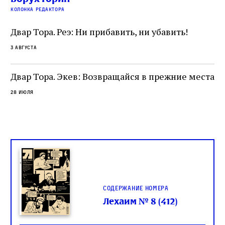
читатель, воспринимающий исправление как
вп
е
колонка редактора
разрушение священного текста. Перед нами
од
и
не просто покровитель переводчиков,
Двар Тора. Реэ: Ни прибавить, ни убавить!
окружённый книгами. Перед нами человек,
3 августа
одно решение которого вызвало возмущение
целой общины и стало частью многовекового
спора о том, кому принадлежит последнее
Двар Тора. Экев: Возвращайся в прежние места
слово в переводе Библии
28 июля
Содержание номера
Лехаим № 8 (412)