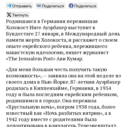
Отправить
Поделиться
Поделиться
Твитнуть
Родившаяся в Германии пережившая
Холокост Инге Ауэрбахер выступит в
Бундестаге 27 января, в Международный день
памяти жертв Холокоста, и расскажет о своем
опыте еврейского ребенка, пережившего
нацистскую идеологию, пишет журналист
«The Jerusalem Post» Ави Кумар.
«Для меня большая честь получить такую ​​
возможность», — заявила она на этой неделе из
своего дома в Нью-Йорке. 87-летняя Ауэрбахер
родилась в Киппенхайме, Германия, в 1934
году и была последним еврейским ребенком,
родившимся в городе. Она пережила
«Хрустальную ночь», погром 1938 года, более
известный как «Ночь разбитых витрин», а в
1942 году вместе с родителями была
депортирована в концлагерь Терезиенштадт,