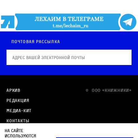
Почтовая рассылка
Архив
© OOO «КНИЖНИКИ»
Редакция
Медиа-кит
Контакты
На сайте
Политика в отношении обработки персональных
используются
данных