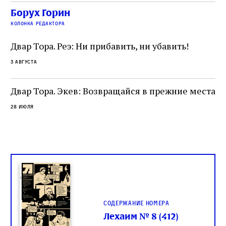
сколько узников погибало каждый день в этих
по
Борух Горин
жутких местах
ко
колонка редактора
фа
Двар Тора. Реэ: Ни прибавить, ни убавить!
3 августа
Двар Тора. Экев: Возвращайся в прежние места
28 июля
Содержание номера
Лехаим № 8 (412)