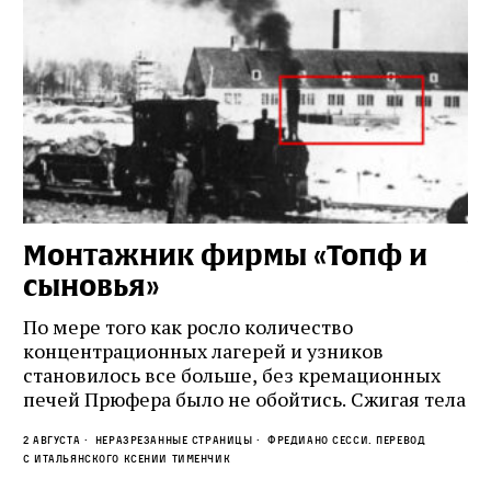
Монтажник фирмы «Топф и
Л
сыновья»
с
о
По мере того как росло количество
концентрационных лагерей и узников
Ст
становилось все больше, без кремационных
на
печей Прюфера было не обойтись. Cжигая тела
ис
прямо в лагере, нацисты не только оставались
во
2 августа
Неразрезанные страницы
Фредиано Сесси. Перевод
верны своему архаичному культу смерти, но и
ху
с итальянского Ксении Тименчик
скрывали от населения соседних городов,
2 а
пе
с а