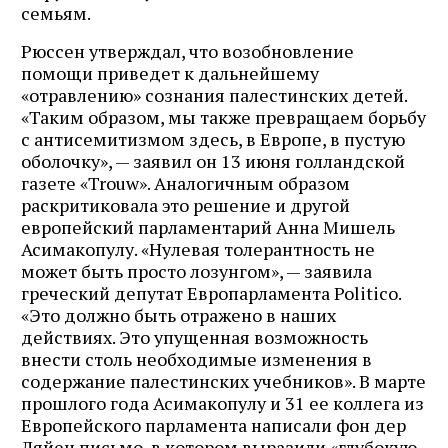
семьям.
Рюссен утверждал, что возобновление
помощи приведет к дальнейшему
«отравлению» сознания палестинских детей.
«Таким образом, мы также превращаем борьбу
с антисемитизмом здесь, в Европе, в пустую
оболочку», — заявил он 13 июня голландской
газете «Trouw». Аналогичным образом
раскритиковала это решение и другой
европейский парламентарий Анна Мишель
Асимакопулу. «Нулевая толерантность не
может быть просто лозунгом», — заявила
греческий депутат Европарламента Politico.
«Это должно быть отражено в наших
действиях. Это упущенная возможность
внести столь необходимые изменения в
содержание палестинских учебников». В марте
прошлого года Асимакопулу и 31 ее коллега из
Европейского парламента написали фон дер
Ляйен письмо, в котором выразили «глубокую