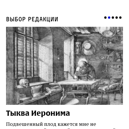
Выбор редакции
Тыква Иеронима
Н
Подвешенный плод кажется мне не
Ес