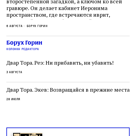
второстепенной загадкой, а ключом ко всей
Де
гравюре. Он делает кабинет Иеронима
ма
т
пространством, где встречаются иврит,
Лу
греческий и латынь; буквальный смысл и
чт
6 августа
Борух Горин
6 а
церковная традиция; филологическая
св
точность и понятность; переводчик,
ка
убеждённый в необходимости исправления, и
На
Борух Горин
ти:
читатель, воспринимающий исправление как
вп
е
колонка редактора
разрушение священного текста. Перед нами
од
и
не просто покровитель переводчиков,
Двар Тора. Реэ: Ни прибавить, ни убавить!
окружённый книгами. Перед нами человек,
3 августа
одно решение которого вызвало возмущение
целой общины и стало частью многовекового
спора о том, кому принадлежит последнее
Двар Тора. Экев: Возвращайся в прежние места
слово в переводе Библии
28 июля