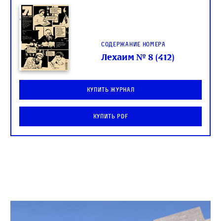
Содержание номера
Лехаим № 8 (412)
Купить журнал
Купить PDF