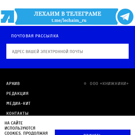
Почтовая рассылка
Архив
© OOO «КНИЖНИКИ»
Редакция
Медиа-кит
Контакты
На сайте
Политика в отношении обработки персональных
используются
данных
cookies. Продолжая