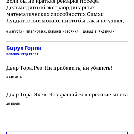
Если бы не краткая ремарка Йосефа
е
Дельмедиго об экстраординарных
математических способностях Симхи
Пр
Луццатто, возможно, никто бы так и не узнал,
по
что этот эрудированный и несколько
ме
6 августа
Библиотека, кабинет историка
Давид Б. Рудерман
сварливый венецианский талмудист имел
ча
какое‑то отношение к научной деятельности.
ст
 и
На протяжении почти шестидесяти лет,
Борух Горин
5 а
не
к
вплоть до своей кончины, Луццатто был
колонка редактора
от
и
одним из раввинов Венеции
чт
Двар Тора. Реэ: Ни прибавить, ни убавить!
ко
са
3 августа
ие
о
Двар Тора. Экев: Возвращайся в прежние места
28 июля