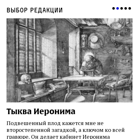
Выбор редакции
Тыква Иеронима
Н
Подвешенный плод кажется мне не
Ес
второстепенной загадкой, а ключом ко всей
Де
гравюре. Он делает кабинет Иеронима
ма
т