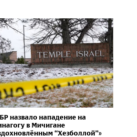
БР назвало нападение на
инагогу в Мичигане
вдохновлённым “Хезболлой”»