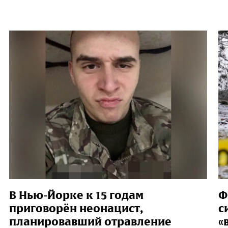
В Нью-Йорке к 15 годам
Ф
приговорён неонацист,
с
планировавший отравление
«