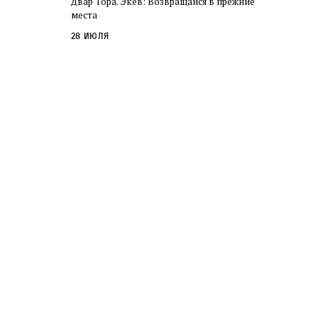
Двар Тора. Экев: Возвращайся в прежние
слово в переводе Библии
места
28 июля