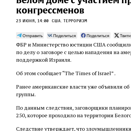
Белом доме с участием 
конгрессменов
23 июня, 14:00
сша
,
терроризм
Отправить
Поделиться
Поделиться
Твитн
Погромы 1929 года:
Мо
ФБР и Министерство юстиции США сообщили
неделя, изменившая
и с
по делу о заговоре с целью нападения на ам
судьбу еврейского ишува
По ме
поддержкой Израиля.
конце
Примерно за полторы недели до начала
стано
погромов Ребе совершал поездку по святым
Об этом сообщает “The Times of Israel” .
печей
местам Эрец‑Исраэль. Он посетил, в
тела п
частности, Пещеру праотцев и Западную
остав
Ранее американские власти уже объявили об
стену. Он, несомненно, почувствовал
2 авг
смерти
необычайное напряжение и сознательно
Фреди
группы.
5 августа
Проверено временем
Александр
город
Ксени
отказался приходить к Стене в Тиша бе‑Ав,
Ицкович
день 
чтобы не собирать вокруг себя большое
По данным следствия, заговорщики планиро
количество хасидов и жителей города и тем
самым не усиливать напряжённость
250, которое проходило на территории Белог
Следствие утверждает, что злоумышленники