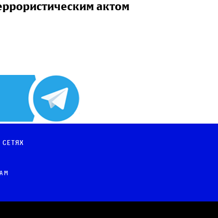
еррористическим актом
 сетях
рам