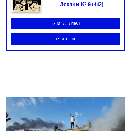
Лехаим № 8 (412)
Купить журнал
Купить PDF