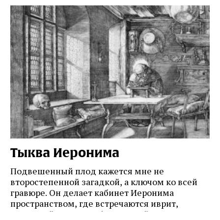
Тыква Иеронима
Н
Подвешенный плод кажется мне не
Ес
второстепенной загадкой, а ключом ко всей
Де
гравюре. Он делает кабинет Иеронима
ма
т
пространством, где встречаются иврит,
Лу
греческий и латынь; буквальный смысл и
чт