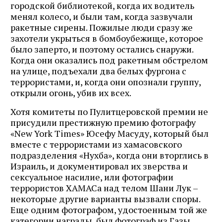
городской библиотекой, когда их водитель
менял колесо, и были там, когда зазвучали
ракетные сирены. Пожилые люди сразу же
захотели укрыться в бомбоубежище, которое
было заперто, и поэтому остались снаружи.
Когда они оказались под ракетным обстрелом
на улице, подъехали два белых фургона с
террористами, и, когда они опознали группу,
открыли огонь, убив их всех.
Хотя комитеты по Пулитцеровской премии не
присудили престижную премию фотографу
«New York Times» Юсефу Масуду, который был
вместе с террористами из хамасовского
подразделения «Нухба», когда они вторглись в
Израиль, и документировал их зверства и
сексуальное насилие, или фотографии
террористов ХАМАСа над телом Шани Лук –
некоторые другие варианты вызвали споры.
Еще одним фотографом, удостоенным той же
категории награды, был фотограф из Газы