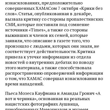
изнасилованиях, предположительно
совершенных ХАМАСом 7 октября «Крики без
слов». Статья, опубликованная в декабре,
вызвала критику со стороны пропалестинских
СМИ, которые поставили под сомнение
источники «Times», а также со стороны
выживших и членов их семей, которые
заявили, что описание в газете того, что
произошло с людьми, которых они знали, не
соответствует действительности. Критика
привела к утечке информации из отдела
новостей о внутренних дебатах по поводу
этого материала, а также способствовала
распространению опровержений информации
о том, что ХАМАС совершал изнасилования во
время нападений.
Пьеса Мозеса Кауфмана и Аманды Гронич «А
вот и черника», основанная на реальных
нацистских фотографиях Аушвица,
приобретенных Мемориалом и музеем