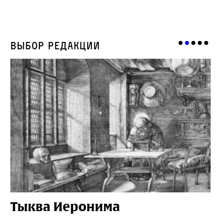
Выбор редакции
Тыква Иеронима
Н