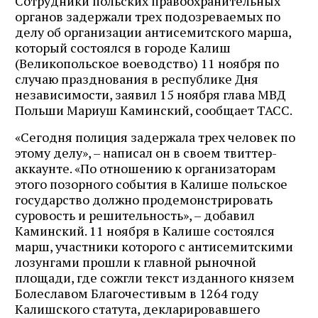
Сотрудники польских правоохранительных
органов задержали трех подозреваемых по
делу об организации антисемитского марша,
который состоялся в городе Калиш
(Великопольское воеводство) 11 ноября по
случаю празднования в республике Дня
независимости, заявил 15 ноября глава МВД
Польши Мариуш Каминский, сообщает ТАСС.
«Сегодня полиция задержала трех человек по
этому делу», – написал он в своем твиттер-
аккаунте. «По отношению к организаторам
этого позорного события в Калише польское
государство должно продемонстрировать
суровость и решительность», – добавил
Каминский. 11 ноября в Калише состоялся
марш, участники которого с антисемитскими
лозунгами прошли к главной рыночной
площади, где сожгли текст изданного князем
Болеславом Благочестивым в 1264 году
Калишского статута, декларировавшего