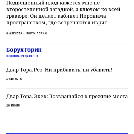
Подвешенный плод кажется мне не
Ес
второстепенной загадкой, а ключом ко всей
Де
гравюре. Он делает кабинет Иеронима
ма
т
пространством, где встречаются иврит,
Лу
греческий и латынь; буквальный смысл и
чт
6 августа
Борух Горин
6 а
церковная традиция; филологическая
св
точность и понятность; переводчик,
ка
убеждённый в необходимости исправления, и
На
Борух Горин
ти:
читатель, воспринимающий исправление как
вп
е
колонка редактора
разрушение священного текста. Перед нами
од
и
не просто покровитель переводчиков,
Двар Тора. Реэ: Ни прибавить, ни убавить!
окружённый книгами. Перед нами человек,
3 августа
одно решение которого вызвало возмущение
целой общины и стало частью многовекового
спора о том, кому принадлежит последнее
Двар Тора. Экев: Возвращайся в прежние места
слово в переводе Библии
28 июля