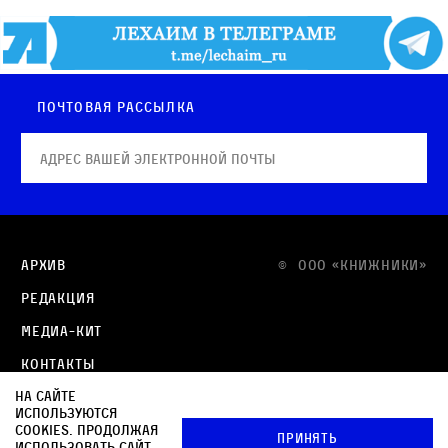
Почтовая рассылка
Архив
© OOO «КНИЖНИКИ»
Редакция
Медиа-кит
Контакты
На сайте
Политика в отношении обработки персональных
используются
данных
cookies. Продолжая
Принять
использовать сайт,
Политика обработки файлов cookie