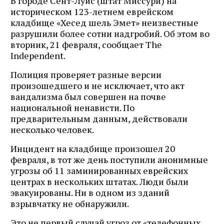
В городе Сент-Луис (штат Миссури) на
историческом 123-летнем еврейском
кладбище «Хесед шель Эмет» неизвестные
разрушили более сотни надгробий. Об этом во
вторник, 21 февраля, сообщает The
Independent.
Полиция проверяет разные версии
произошедшего и не исключает, что акт
вандализма был совершен на почве
национальной ненависти. По
предварительным данным, действовали
несколько человек.
Инцидент на кладбище произошел 20
февраля, в тот же день поступили анонимные
угрозы об 11 заминированных еврейских
центрах в нескольких штатах. Люди были
эвакуированы. Ни в одном из зданий
взрывчатку не обнаружили.
Это не первый случай угроз от «телефонных