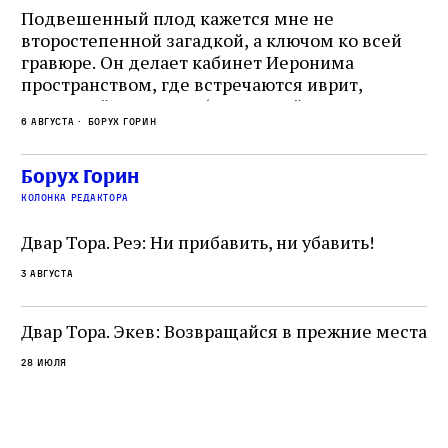
Подвешенный плод кажется мне не
Ес
второстепенной загадкой, а ключом ко всей
Де
гравюре. Он делает кабинет Иеронима
ма
т
пространством, где встречаются иврит,
Лу
греческий и латынь; буквальный смысл и
чт
6 августа
Борух Горин
6 а
церковная традиция; филологическая
св
точность и понятность; переводчик,
ка
убеждённый в необходимости исправления, и
На
Борух Горин
ти:
читатель, воспринимающий исправление как
вп
е
колонка редактора
разрушение священного текста. Перед нами
од
и
не просто покровитель переводчиков,
Двар Тора. Реэ: Ни прибавить, ни убавить!
окружённый книгами. Перед нами человек,
3 августа
одно решение которого вызвало возмущение
целой общины и стало частью многовекового
спора о том, кому принадлежит последнее
Двар Тора. Экев: Возвращайся в прежние места
слово в переводе Библии
28 июля