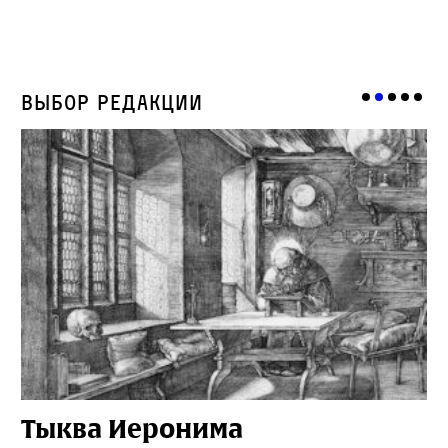
Выбор редакции
Тыква Иеронима
Н