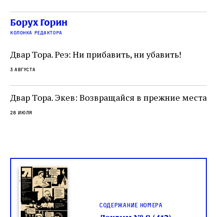
ча
какое‑то отношение к научной деятельности.
ст
 и
На протяжении почти шестидесяти лет,
Борух Горин
5 а
не
к
вплоть до своей кончины, Луццатто был
колонка редактора
от
и
одним из раввинов Венеции
чт
Двар Тора. Реэ: Ни прибавить, ни убавить!
ко
са
3 августа
ие
о
Двар Тора. Экев: Возвращайся в прежние места
28 июля
Содержание номера