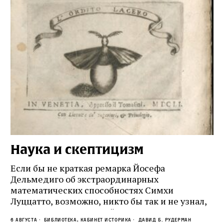
Наука и скептицизм
П
и
Если бы не краткая ремарка Йосефа
е
Дельмедиго об экстраординарных
математических способностях Симхи
Пр
Луццатто, возможно, никто бы так и не узнал,
по
что этот эрудированный и несколько
ме
6 августа
Библиотека, кабинет историка
Давид Б. Рудерман
сварливый венецианский талмудист имел