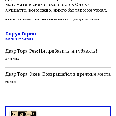
математических способностях Симхи
Пр
Луццатто, возможно, никто бы так и не узнал,
по
что этот эрудированный и несколько
ме
6 августа
Библиотека, кабинет историка
Давид Б. Рудерман
сварливый венецианский талмудист имел
ча
какое‑то отношение к научной деятельности.
ст
 и
На протяжении почти шестидесяти лет,
Борух Горин
5 а
не
к
вплоть до своей кончины, Луццатто был
колонка редактора
от
и
одним из раввинов Венеции
чт
Двар Тора. Реэ: Ни прибавить, ни убавить!
ко
са
3 августа
ие
о
Двар Тора. Экев: Возвращайся в прежние места
28 июля