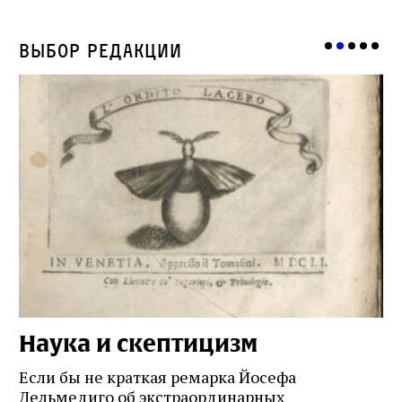
Выбор редакции
Наука и скептицизм
П
и
Если бы не краткая ремарка Йосефа
е
Дельмедиго об экстраординарных