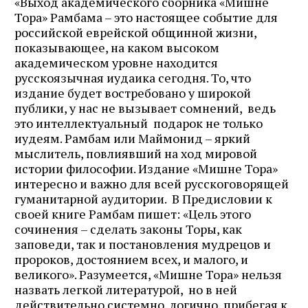
«Выход академического сборника «Мишне
Тора» Рамбама – это настоящее событие для
российской еврейской общинной жизни,
показывающее, на каком высоком
академическом уровне находится
русскоязычная иудаика сегодня. То, что
издание будет востребовано у широкой
публики, у нас не вызывает сомнений, ведь
это интеллектуальный подарок не только
иудеям. Рамбам или Маймонид – яркий
мыслитель, повлиявший на ход мировой
истории философии. Издание «Мишне Тора»
интересно и важно для всей русскоговорящей
гуманитарной аудитории. В Предисловии к
своей книге Рамбам пишет: «Цель этого
сочинения – сделать законы Торы, как
заповеди, так и постановления мудрецов и
пророков, достоянием всех, и малого, и
великого». Разумеется, «Мишне Тора» нельзя
назвать легкой литературой, но в ней
действительно системно, логично, прибегая к