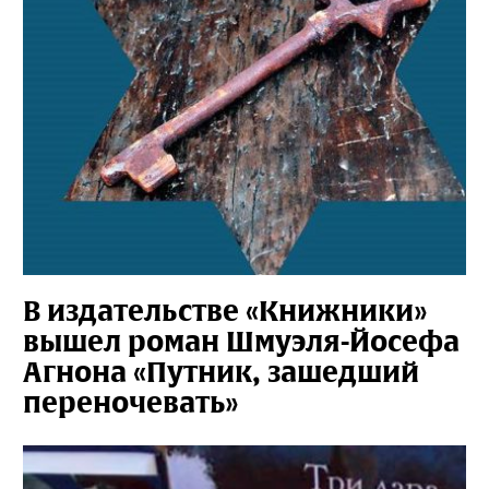
В издательстве «Книжники»
вышел роман Шмуэля-Йосефа
Агнона «Путник, зашедший
переночевать»