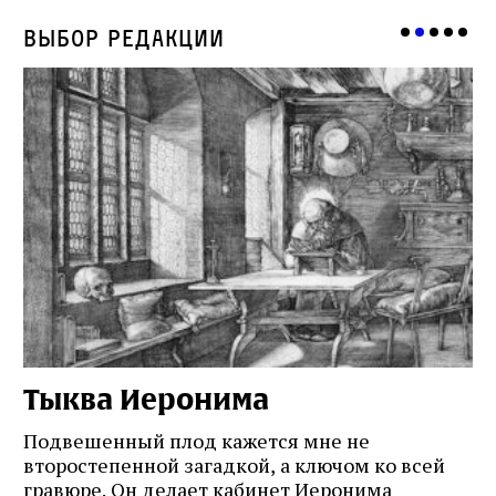
Выбор редакции
Тыква Иеронима
Н
Подвешенный плод кажется мне не
Ес
второстепенной загадкой, а ключом ко всей
Де
гравюре. Он делает кабинет Иеронима
ма
т