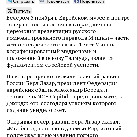
Отправить
Поделиться
Поделиться
Твитнуть
Вечером 5 ноября в Еврейском музее и центре
толерантности состоялась праздничная
церемония презентации русского
комментированного перевода Мишны – части
устного еврейского закона. Текст Мишны,
кодифицированный мудрецами и
положенный в основу Талмуда, является
фундаментом еврейской учености.
На вечере присутствовали Главный раввин
России Берл Лазар, президент Федерации
еврейских общин Александр Борода и
основатель NCH Capital – предприниматель
Джордж Рор, благодаря усилиям которого
издание увидело свет.
Открывая вечер, раввин Берл Лазар сказал:
«Мы благодарны фонду семьи Рор, который
поддержал идею издания полного