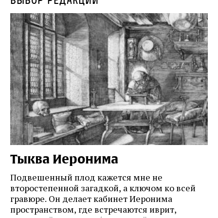
Выбор редакции
Тыква Иеронима
Н
Подвешенный плод кажется мне не
Ес
второстепенной загадкой, а ключом ко всей
Де
гравюре. Он делает кабинет Иеронима
ма
т
пространством, где встречаются иврит,
Лу