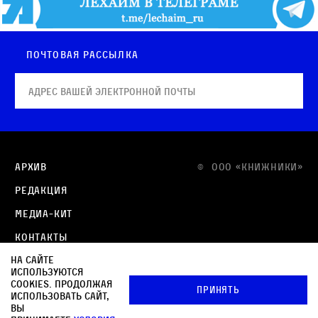
Почтовая рассылка
Архив
© OOO «КНИЖНИКИ»
Редакция
Медиа-кит
Контакты
На сайте
Политика в отношении обработки персональных
используются
данных
cookies. Продолжая
Принять
использовать сайт,
Политика обработки файлов cookie
вы