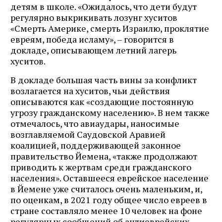
детям в школе. «Ожидалось, что дети будут
регулярно выкрикивать лозунг хуситов
«Смерть Америке, смерть Израилю, проклятие
евреям, победа исламу», – говорится в
докладе, описывающем летний лагерь
хуситов.
В докладе большая часть вины за конфликт
возлагается на хуситов, чьи действия
описываются как «создающие постоянную
угрозу гражданскому населению». В нем также
отмечалось, что авиаудары, наносимые
возглавляемой Саудовской Аравией
коалицией, поддерживающей законное
правительство Йемена, «также продолжают
приводить к жертвам среди гражданского
населения». Оставшееся еврейское население
в Йемене уже считалось очень маленьким, и,
по оценкам, в 2021 году общее число евреев в
стране составляло менее 10 человек на фоне
регулярных сообщений об антиеврейских