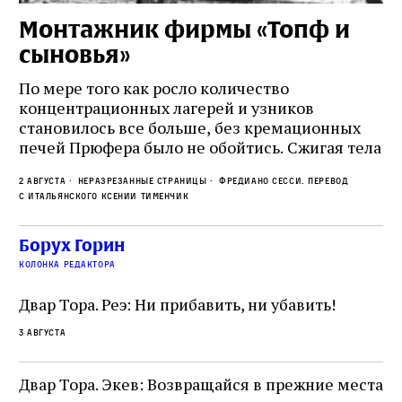
Монтажник фирмы «Топф и
Л
сыновья»
с
о
По мере того как росло количество
концентрационных лагерей и узников
Ст
становилось все больше, без кремационных
на
печей Прюфера было не обойтись. Cжигая тела
ис
прямо в лагере, нацисты не только оставались
во
2 августа
Неразрезанные страницы
Фредиано Сесси. Перевод
верны своему архаичному культу смерти, но и
ху
с итальянского Ксении Тименчик
скрывали от населения соседних городов,
2 а
пе
сколько узников погибало каждый день в этих
с а
по
Борух Горин
жутких местах
ко
колонка редактора
фа
Двар Тора. Реэ: Ни прибавить, ни убавить!
3 августа
Двар Тора. Экев: Возвращайся в прежние места