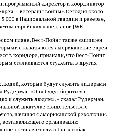
ан, программный директор и координатор
Евреи — ветераны войны». Сегодня около
 5 000 в Национальной гвардии и резерве,
ветом еврейских капелланов JWB.
ческом плане, Вест-Пойнт также защищен
оторыми сталкиваются американские евреи
ся в коридоре, признали, что Вест-Пойнт
орым сталкиваются студенты в других
х людей, которые будут служить лидерами
л Рудерман. «Они будут бороться с
ях и служить людям», – сказал Рудерман.
иальной шкатулке свидетельства с
чета, начиная с американской революции.
а, возглавляющего организацию
я предоставляет служебных собак