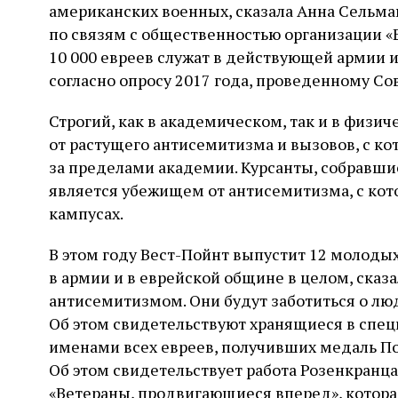
американских военных, сказала Анна Сельм
по связям с общественностью организации «
10 000 евреев служат в действующей армии и
согласно опросу 2017 года, проведенному Со
Строгий, как в академическом, так и в физи
от растущего антисемитизма и вызовов, с к
за пределами академии. Курсанты, собравшие
является убежищем от антисемитизма, с кот
кампусах.
В этом году Вест-Пойнт выпустит 12 молоды
в армии и в еврейской общине в целом, сказа
антисемитизмом. Они будут заботиться о люд
Об этом свидетельствуют хранящиеся в спец
именами всех евреев, получивших медаль По
Об этом свидетельствует работа Розенкранц
«Ветераны, продвигающиеся вперед», котора