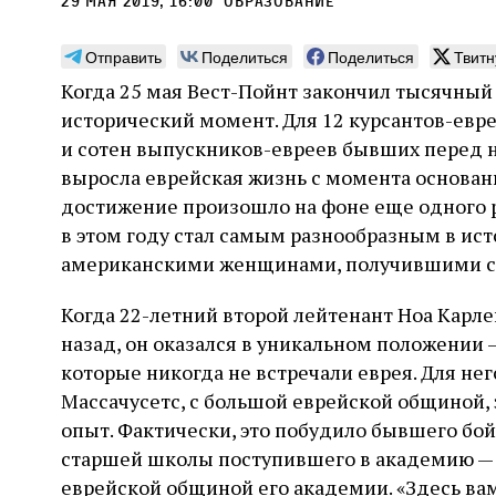
29 мая 2019, 16:00
образование
Отправить
Поделиться
Поделиться
Твитн
Когда 25 мая Вест-Пойнт закончил тысячный 
исторический момент. Для 12 курсантов-евре
Монтажник фирмы «Топф
Ляг
и сотен выпускников-евреев бывших перед ни
и сыновья»
сар
выросла еврейская жизнь с момента основани
вши
достижение произошло на фоне еще одного 
По мере того как росло количество
в этом году стал самым разнообразным в ис
концентрационных лагерей и узников
Стиве
становилось все больше, без кремационных
американскими женщинами, получившими с
начин
печей Прюфера было не обойтись. Cжигая
истор
тела прямо в лагере, нацисты не только
вообр
Когда 22-летний второй лейтенант Ноа Карле
оставались верны своему архаичному культу
худож
2 августа
Неразрезанные страницы
назад, он оказался в уникальном положении 
смерти, но и скрывали от населения соседних
Фредиано Сесси. Перевод с итальянского
перео
2 авг
городов, сколько узников погибало каждый
Ксении Тименчик
которые никогда не встречали еврея. Для не
полити
Халпе
день в этих жутких местах
котор
Силак
Массачусетс, с большой еврейской общиной,
фарао
опыт. Фактически, это побудило бывшего бой
старшей школы поступившего в академию —
еврейской общиной его академии. «Здесь ва