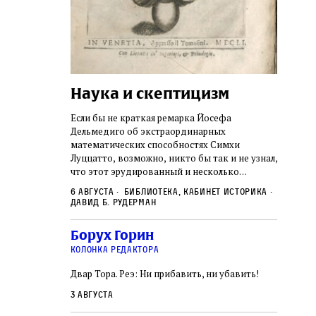
Наука и скептицизм
Погр
неде
не не
Если бы не краткая ремарка Йосефа
судь
ключом ко всей
Дельмедиго об экстраординарных
Иеронима
математических способностях Симхи
Примерн
ся иврит,
Луццатто, возможно, никто бы так и не узнал,
погромо
ый смысл и
что этот эрудированный и несколько
местам Э
ическая
сварливый венецианский талмудист имел
6 августа
Библиотека, кабинет историка
частнос
одчик,
какое‑то отношение к научной деятельности.
Давид Б. Рудерман
стену. 
исправления, и
На протяжении почти шестидесяти лет, вплоть
необыча
правление как
до своей кончины, Луццатто был одним
5 авгус
Борух Горин
отказалс
а. Перед нами
из раввинов Венеции
Ицкови
чтобы н
колонка редактора
одчиков,
количес
ами человек,
Двар Тора. Реэ: Ни прибавить, ни убавить!
самым н
ало возмущение
 многовекового
3 августа
ит последнее