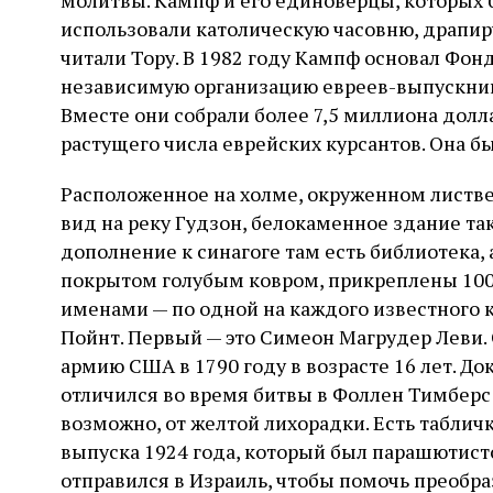
молитвы. Кампф и его единоверцы, которых б
использовали католическую часовню, драпир
читали Тору. В 1982 году Кампф основал Фон
независимую организацию евреев-выпускник
Вместе они собрали более 7,5 миллиона долл
растущего числа еврейских курсантов. Она бы
Расположенное на холме, окруженном листв
вид на реку Гудзон, белокаменное здание та
дополнение к синагоге там есть библиотека, 
покрытом голубым ковром, прикреплены 100
именами — по одной на каждого известного к
Пойнт. Первый — это Симеон Магрудер Леви. 
армию США в 1790 году в возрасте 16 лет. Д
отличился во время битвы в Фоллен Тимберс в
возможно, от желтой лихорадки. Есть таблич
выпуска 1924 года, который был парашютисто
отправился в Израиль, чтобы помочь преобра