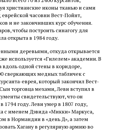
ыло всего 70 из 2400 курсантов,
уя христианские иконы тканью и сами
д еврейской часовни Вест-Пойнт,
ов и не закончивших курс обучения.
аров, чтобы построить синагогу для
ла открыта в 1984 году.
енными деревьями, откуда открывается
кже используется «Гилелем» академии. В
а вдоль одной стены в коридоре,
0 сверкающих медных табличек с
урсанта-еврея, который закончил Вест-
Сын торговца мехами, Леви вступил в
окументы свидетельствуют, что он
 1794 году. Леви умер в 1807 году,
ка с именем Дэвида «Микки» Маркуса,
м в Нормандии в «день Д», а затем
зовать Хагану в регулярную армию во