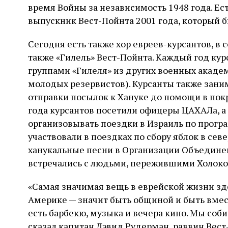
время Войны за независимость 1948 года. Ес
выпускник Вест-Пойнта 2001 года, который бы
Сегодня есть также хор евреев-курсантов, в с
также «Гилель» Вест-Пойнта. Каждый год кур
группами «Гилеля» из других военных акаде
молодых резервистов). Курсанты также зан
отправки посылок к Хануке до помощи в пок
года курсантов посетили офицеры ЦАХАЛа, а 
организовывать поездки в Израиль по програ
участвовали в поездках по сбору яблок в се
ханукальные песни в Организации Объединен
встречались с людьми, пережившими Холокос
«Самая значимая вещь в еврейской жизни зде
Америке — значит быть общиной и быть вмест
есть барбекю, музыка и вечера кино. Мы соби
сказал капитан Дэвид Рудерман, раввин Вест