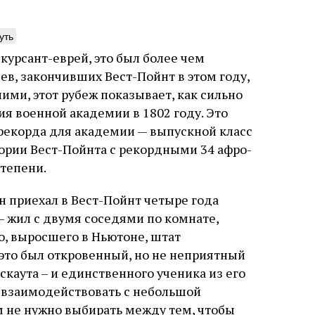
уть
курсант-еврей, это был более чем
ев, закончивших Вест-Пойнт в этом году,
ушки, да вдобавок
Тыква Иеронима
ми, этот рубеж показывает, как сильно
анча, да вдобавок
я военной академии в 1802 году. Это
Подвешенный плод кажется м
 — ой‑ой‑ой!
рекорда для академии — выпускной класс
второстепенной загадкой, а 
гравюре. Он делает кабинет 
тории Вест-Пойнта с рекордными 34 афро-
н Вейцман рассказывает о том, как
пространством, где встречают
тепени.
ая с древности и вплоть до недавней
греческий и латынь; буквальн
ии Голливуда люди истолковывали,
церковная традиция; филолог
6 августа
Борух Горин
ажали в подробностях, изображали в
н приехал в Вест-Пойнт четыре года
точность и понятность; перев
ественных произведениях,
убеждённый в необходимости 
— жил с двумя соседями по комнате,
смысляли и подгоняли под свои
читатель, воспринимающий ис
уста
Книжный разговор
Стюарт
го, выросшего в Ньютоне, штат
ческие цели череду Б‑жьих кар,
разрушение священного текст
рн. Перевод с английского Светланы
ые обрушились на Египет под властью
овой
не просто покровитель перев
 это был откровенный, но не неприятный
на
окружённый книгами. Перед н
скаута – и единственного ученика из его
одно решение которого вызв
 взаимодействовать с небольшой
целой общины и стало частью
спора о том, кому принадлеж
м не нужно выбирать между тем, чтобы