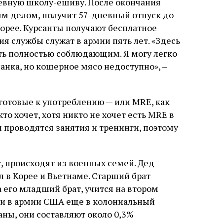
невную школу-ешиву. После окончания
м делом, получит 57-дневный отпуск до
 Корее. Курсанты получают бесплатное
я службы служат в армии пять лет. «Здесь
ть полностью соблюдающим. Я могу легко
анка, но кошерное мясо недоступно», –
 готовые к употреблению — или MRE, как
то хочет, хотя никто не хочет есть MRE в
м проводятся занятия и тренинги, поэтому
т, происходят из военных семей. Дед
 в Корее и Вьетнаме. Старший брат
а его младший брат, учится на втором
ли в армии США еще в колониальный
аны, они составляют около 0,3%