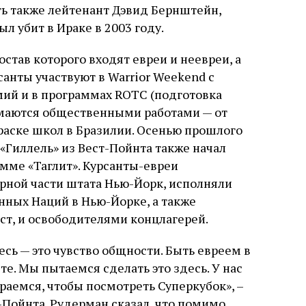
ть также лейтенант Дэвид Бернштейн,
л убит в Ираке в 2003 году.
остав которого входят евреи и неевреи, а
санты участвуют в Warrior Weekend с
мий и в программах ROTC (подготовка
имаются общественными работами — от
раске школ в Бразилии. Осенью прошлого
«Гиллель» из Вест-Пойнта также начал
мме «Таглит». Курсанты-евреи
верной части штата Нью-Йорк, исполняли
ных Наций в Нью-Йорке, а также
т, и освободителями концлагерей.
сь — это чувство общности. Быть евреем в
е. Мы пытаемся сделать это здесь. У нас
раемся, чтобы посмотреть Суперкубок», –
-Пойнта. Рудерман сказал, что помимо