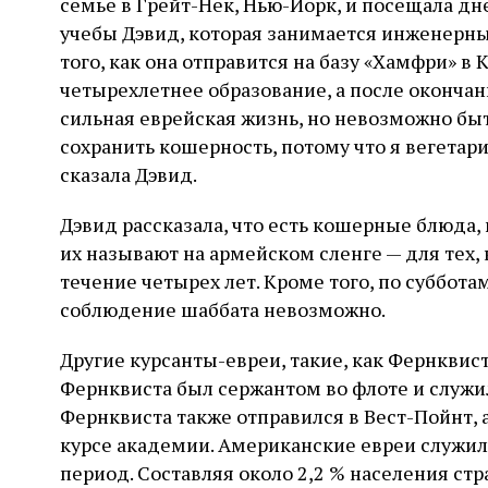
семье в Грейт-Нек, Нью-Йорк, и посещала д
учебы Дэвид, которая занимается инженерны
того, как она отправится на базу «Хамфри» в
четырехлетнее образование, а после окончани
сильная еврейская жизнь, но невозможно бы
сохранить кошерность, потому что я вегетари
сказала Дэвид.
Дэвид рассказала, что есть кошерные блюда,
их называют на армейском сленге — для тех, к
течение четырех лет. Кроме того, по суббота
соблюдение шаббата невозможно.
Другие курсанты-евреи, такие, как Фернквис
Фернквиста был сержантом во флоте и служил
Фернквиста также отправился в Вест-Пойнт, 
курсе академии. Американские евреи служи
период. Составляя около 2,2 % населения стр