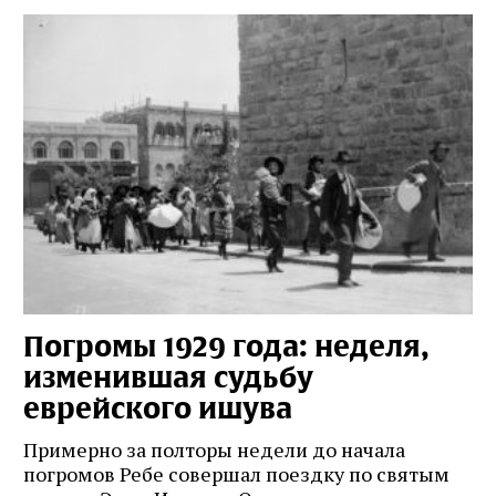
Погромы 1929 года: неделя,
М
изменившая судьбу
с
еврейского ишува
По
ко
Примерно за полторы недели до начала
,
ст
погромов Ребе совершал поездку по святым
пе