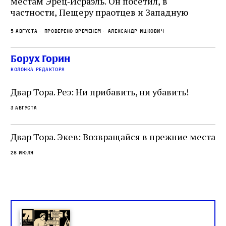
местам Эрец‑Исраэль. Он посетил, в
пр
частности, Пещеру праотцев и Западную
.
2 а
ве
стену. Он, несомненно, почувствовал
с и
ск
5 августа
Проверено временем
Александр Ицкович
необычайное напряжение и сознательно
ск
отказался приходить к Стене в Тиша бе‑Ав,
жу
чтобы не собирать вокруг себя большое
Борух Горин
количество хасидов и жителей города и тем
колонка редактора
самым не усиливать напряжённость
Двар Тора. Реэ: Ни прибавить, ни убавить!
3 августа
Двар Тора. Экев: Возвращайся в прежние места
28 июля