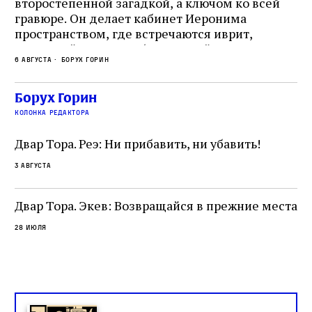
второстепенной загадкой, а ключом ко всей
Де
гравюре. Он делает кабинет Иеронима
ма
т
пространством, где встречаются иврит,
Лу
греческий и латынь; буквальный смысл и
чт
6 августа
Борух Горин
6 а
церковная традиция; филологическая
св
точность и понятность; переводчик,
ка
убеждённый в необходимости исправления, и
На
Борух Горин
ти:
читатель, воспринимающий исправление как
вп
е
колонка редактора
разрушение священного текста. Перед нами
од
и
не просто покровитель переводчиков,
Двар Тора. Реэ: Ни прибавить, ни убавить!
окружённый книгами. Перед нами человек,
3 августа
одно решение которого вызвало возмущение
целой общины и стало частью многовекового
спора о том, кому принадлежит последнее
Двар Тора. Экев: Возвращайся в прежние места
слово в переводе Библии
28 июля