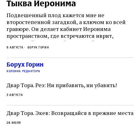
Тыква Иеронима
Н
Подвешенный плод кажется мне не
Ес
второстепенной загадкой, а ключом ко всей
Де
гравюре. Он делает кабинет Иеронима
ма
т
пространством, где встречаются иврит,
Лу
греческий и латынь; буквальный смысл и
чт
6 августа
Борух Горин
6 а
церковная традиция; филологическая
св
точность и понятность; переводчик,
ка
убеждённый в необходимости исправления, и
На
Борух Горин
ти:
читатель, воспринимающий исправление как
вп
е
колонка редактора
разрушение священного текста. Перед нами
од
и
не просто покровитель переводчиков,
Двар Тора. Реэ: Ни прибавить, ни убавить!
окружённый книгами. Перед нами человек,
3 августа
одно решение которого вызвало возмущение
целой общины и стало частью многовекового
спора о том, кому принадлежит последнее
Двар Тора. Экев: Возвращайся в прежние места
слово в переводе Библии
28 июля