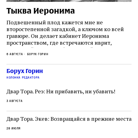
Тыква Иеронима
Н
Подвешенный плод кажется мне не
Ес
второстепенной загадкой, а ключом ко всей
Де
гравюре. Он делает кабинет Иеронима
ма
т
пространством, где встречаются иврит,
Лу
греческий и латынь; буквальный смысл и
чт
6 августа
Борух Горин
6 а
церковная традиция; филологическая
св
точность и понятность; переводчик,
ка
убеждённый в необходимости исправления, и
На
Борух Горин
ти:
читатель, воспринимающий исправление как
вп
е
колонка редактора
разрушение священного текста. Перед нами
од
и
не просто покровитель переводчиков,
Двар Тора. Реэ: Ни прибавить, ни убавить!
окружённый книгами. Перед нами человек,
3 августа
одно решение которого вызвало возмущение
целой общины и стало частью многовекового
спора о том, кому принадлежит последнее
Двар Тора. Экев: Возвращайся в прежние места
слово в переводе Библии
28 июля