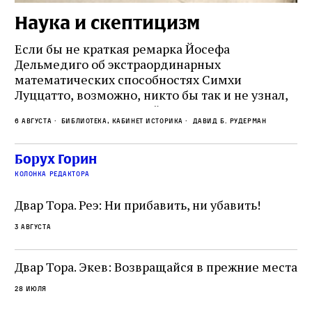
Наука и скептицизм
П
и
Если бы не краткая ремарка Йосефа
е
Дельмедиго об экстраординарных
математических способностях Симхи
Пр
Луццатто, возможно, никто бы так и не узнал,
по
что этот эрудированный и несколько
ме
6 августа
Библиотека, кабинет историка
Давид Б. Рудерман
сварливый венецианский талмудист имел
ча
какое‑то отношение к научной деятельности.
ст
 и
На протяжении почти шестидесяти лет,
Борух Горин
5 а
не
к
вплоть до своей кончины, Луццатто был
колонка редактора
от
и
одним из раввинов Венеции
чт
Двар Тора. Реэ: Ни прибавить, ни убавить!
ко
са
3 августа
ие
о
Двар Тора. Экев: Возвращайся в прежние места
28 июля