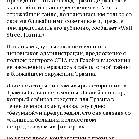
Президент США Дональд Трамп держал свой
масштабный план переселения из Газы в
строжайшей тайне, поделившись им только со
своими ближайшими советниками, прежде
чем представить его публично, сообщает «Wall
Street Journal».
По словам двух высокопоставленных
чиновников администрации, предложение о
полном контроле США над Газой и выселении
ее населения держалось в «абсолютной тайне»
в ближайшем окружении Трампа.
Даже некоторые из самых ярых сторонников
Трампа были ошеломлены. Давний спонсор,
который собирал средства для Трампа в
течение многих лет, назвал эту идею
«безумной» и предупредил, что она связана со
«слишком большим количеством
непредсказуемых факторов».
Во время пресс-конференции с премьер-