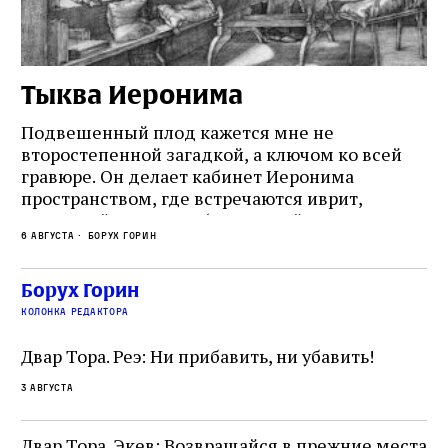
Тыква Иеронима
Н
Подвешенный плод кажется мне не
Ес
второстепенной загадкой, а ключом ко всей
Де
гравюре. Он делает кабинет Иеронима
ма
т
пространством, где встречаются иврит,
Лу
греческий и латынь; буквальный смысл и
чт
6 августа
Борух Горин
6 а
церковная традиция; филологическая
св
точность и понятность; переводчик,
ка
убеждённый в необходимости исправления, и
На
Борух Горин
ти:
читатель, воспринимающий исправление как
вп
е
колонка редактора
разрушение священного текста. Перед нами
од
и
не просто покровитель переводчиков,
Двар Тора. Реэ: Ни прибавить, ни убавить!
окружённый книгами. Перед нами человек,
3 августа
одно решение которого вызвало возмущение
целой общины и стало частью многовекового
спора о том, кому принадлежит последнее
Двар Тора. Экев: Возвращайся в прежние места