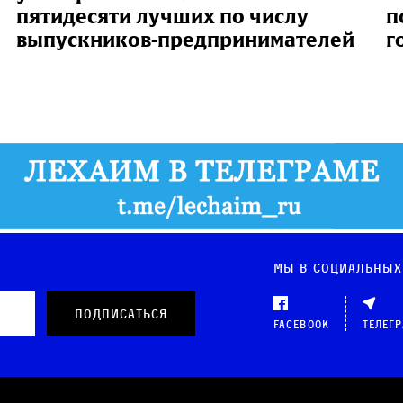
пятидесяти лучших по числу
п
выпускников-предпринимателей
г
Мы в социальных
Facebook
Телег