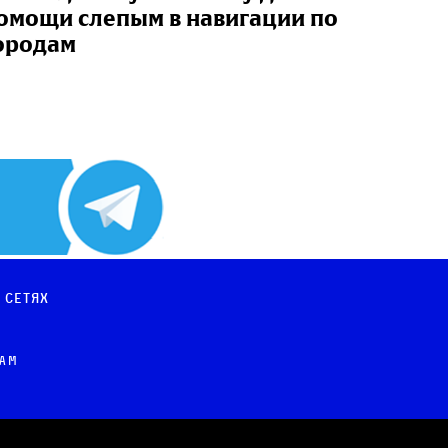
омощи слепым в навигации по
ородам
 сетях
рам