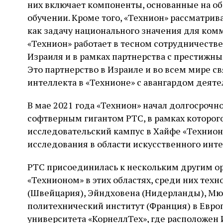
них включает компоненты, основанные на 
обучении. Кроме того, «Технион» рассматри
как задачу национального значения для ком
«Технион» работает в тесном сотрудничеств
Израиля и в рамках партнерства с престижны
Это партнерство в Израиле и во всем мире с
интеллекта в «Технионе» с авангардом деятел
В мае 2021 года «Технион» начал долгосроч
софтверным гигантом PTC, в рамках которог
исследовательский кампус в Хайфе «Технион
исследования в области искусственного инт
PTC присоединилась к нескольким другим о
«Технионом» в этих областях, среди них те
(Швейцария), Эйндховена (Нидерланды), Мю
политехнический институт (Франция) в Европ
университета «КорнеллТех», где расположен