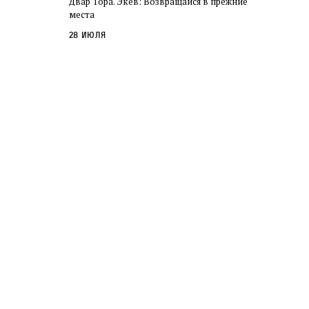
Двар Тора. Экев: Возвращайся в прежние
слово в переводе Библии
места
28 июля