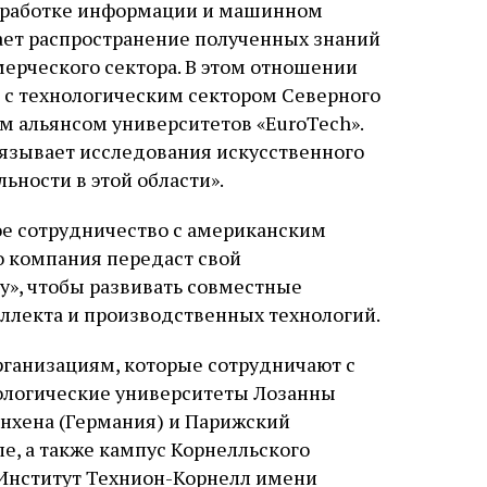
обработке информации и машинном
вает распространение полученных знаний
мерческого сектора. В этом отношении
е с технологическим сектором Северного
м альянсом университетов «EuroTech».
вязывает исследования искусственного
ьности в этой области».
ное сотрудничество с американским
о компания передаст свой
у», чтобы развивать совместные
еллекта и производственных технологий.
рганизациям, которые сотрудничают с
хнологические университеты Лозанны
нхена (Германия) и Парижский
е, а также кампус Корнелльского
 Институт Технион-Корнелл имени