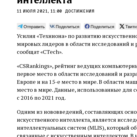
интеллекта
11 июля 2021, 11:00
Достижения
Отправить
Поделиться
Поделиться
Твитн
Усилия «Техниона» по развитию искусственно
Погромы 1929 года:
Мо
мировых лидеров в области исследований и 
неделя, изменившая
и с
сообщат «CTech».
судьбу еврейского ишува
По ме
«CSRankings», рейтинг ведущих компьютерны
конце
Примерно за полторы недели до начала
стано
первое место в области исследований и разр
погромов Ребе совершал поездку по святым
печей
местам Эрец‑Исраэль. Он посетил, в
Европе и на 15-е место в мире. В области м
тела п
частности, Пещеру праотцев и Западную
остав
место в мире. Данные, использованные для 
стену. Он, несомненно, почувствовал
2 авг
смерти
необычайное напряжение и сознательно
Фреди
с 2016 по 2021 год.
5 августа
Проверено временем
Александр
город
Ксени
отказался приходить к Стене в Тиша бе‑Ав,
Ицкович
день 
чтобы не собирать вокруг себя большое
Одним из нововведений, составляющих основ
количество хасидов и жителей города и тем
искусственного интеллекта, является иссле
самым не усиливать напряжённость
интеллектуальных систем (MLIS), который о
связанные с искусственным интеллектом. В 