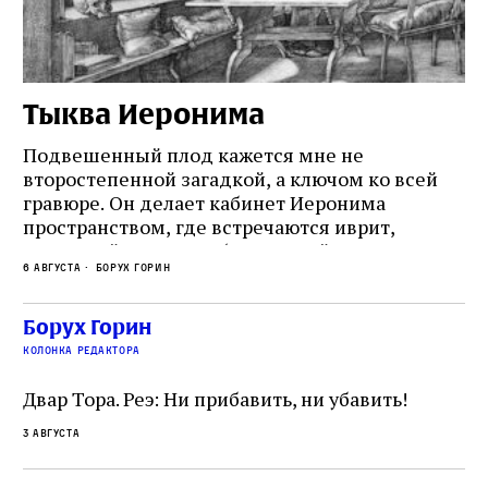
Тыква Иеронима
Н
Подвешенный плод кажется мне не
Ес
второстепенной загадкой, а ключом ко всей
Де
гравюре. Он делает кабинет Иеронима
ма
т
пространством, где встречаются иврит,
Лу
греческий и латынь; буквальный смысл и
чт
6 августа
Борух Горин
6 а
церковная традиция; филологическая
св
точность и понятность; переводчик,
ка
убеждённый в необходимости исправления, и
На
Борух Горин
ти:
читатель, воспринимающий исправление как
вп
е
колонка редактора
разрушение священного текста. Перед нами
од
и
не просто покровитель переводчиков,
Двар Тора. Реэ: Ни прибавить, ни убавить!
окружённый книгами. Перед нами человек,
3 августа
одно решение которого вызвало возмущение
целой общины и стало частью многовекового