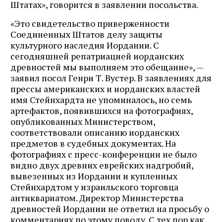
Штатах», говорится в заявлении посольства.
«Это свидетельство приверженности
Соединенных Штатов делу защиты
культурного наследия Иордании. С
сегодняшней репатриацией иорданских
древностей мы выполняем это обещание», —
заявил посол Генри Т. Вустер. В заявлениях для
прессы американских и иорданских властей
имя Стейнхардта не упоминалось, но семь
артефактов, появившихся на фотографиях,
опубликованных Министерством,
соответствовали описанию иорданских
предметов в судебных документах. На
фотографиях с пресс-конференции не было
видно двух древних еврейских надгробий,
вывезенных из Иордании и купленных
Стейнхардтом у израильского торговца
антиквариатом. Директор Министерства
древностей Иордании не ответил на просьбу о
комментариях по этому поводу. С тех пор как