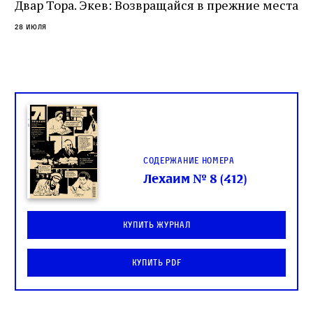
спора о том, кому принадлежит последнее
Двар Тора. Экев: Возвращайся в прежние места
слово в переводе Библии
28 июля
Содержание номера
Лехаим № 8 (412)
Купить журнал
Купить PDF