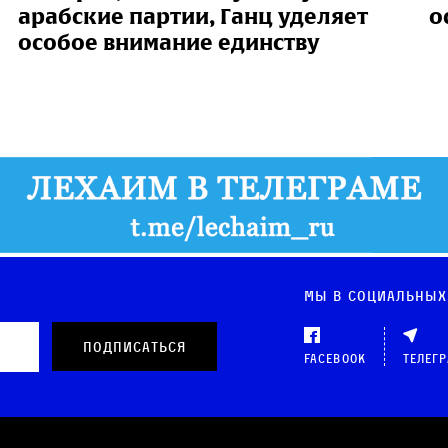
арабские партии, Ганц уделяет
о
особое внимание единству
Мы в социальных
Facebook
Телег