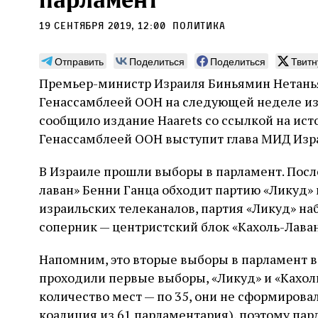
парламент
19 сентября 2019, 12:00
политика
Отправить
Поделиться
Поделиться
Твитн
Премьер-министр Израиля Биньямин Нетанья
Погромы 1929 года:
Мо
Генассамблеей ООН на следующей неделе из-
неделя, изменившая
и с
сообщило издание Haarets со ссылкой на ист
судьбу еврейского ишува
Генассамблеей ООН выступит глава МИД Изра
По ме
конце
Примерно за полторы недели до начала
стано
В Израиле прошли выборы в парламент. После
погромов Ребе совершал поездку по святым
печей
местам Эрец‑Исраэль. Он посетил, в
лаван» Бенни Ганца обходит партию «Ликуд»
тела п
частности, Пещеру праотцев и Западную
остав
израильских телеканалов, партия «Ликуд» на
стену. Он, несомненно, почувствовал
2 авг
смерти
необычайное напряжение и сознательно
Фреди
соперник — центристский блок «Кахоль-Лаван
5 августа
Проверено временем
Александр
город
Ксени
отказался приходить к Стене в Тиша бе‑Ав,
Ицкович
день 
чтобы не собирать вокруг себя большое
Напомним, это вторые выборы в парламент в 2
количество хасидов и жителей города и тем
проходили первые выборы, «Ликуд» и «Кахол
самым не усиливать напряжённость
количество мест — по 35, они не сформирова
коалиция из 61 парламентария), поэтому пар