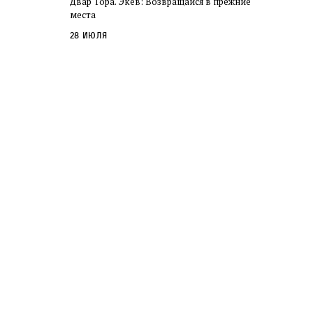
Двар Тора. Экев: Возвращайся в прежние
слово в переводе Библии
места
28 июля