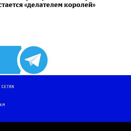
стается «делателем королей»
 сетях
рам