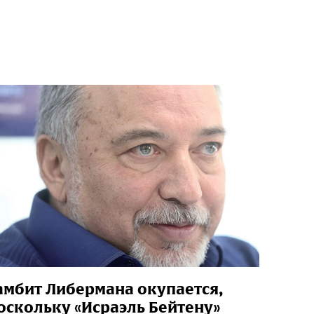
амбит Либермана окупается,
оскольку «Исраэль Бейтену»