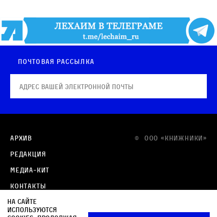
Почтовая рассылка
Архив
© OOO «КНИЖНИКИ»
Редакция
Медиа-кит
Контакты
На сайте
Политика в отношении обработки персональных
используются
данных