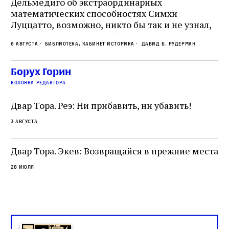
е
Дельмедиго об экстраординарных
математических способностях Симхи
Пр
Луццатто, возможно, никто бы так и не узнал,
по
что этот эрудированный и несколько
ме
6 августа
Библиотека, кабинет историка
Давид Б. Рудерман
сварливый венецианский талмудист имел
ча
какое‑то отношение к научной деятельности.
ст
 и
На протяжении почти шестидесяти лет,
Борух Горин
5 а
не
к
вплоть до своей кончины, Луццатто был
колонка редактора
от
и
одним из раввинов Венеции
чт
Двар Тора. Реэ: Ни прибавить, ни убавить!
ко
са
3 августа
ие
о
Двар Тора. Экев: Возвращайся в прежние места
28 июля