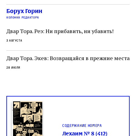
точность и понятность; переводчик,
ка
убеждённый в необходимости исправления, и
На
Борух Горин
ти:
читатель, воспринимающий исправление как
вп
е
колонка редактора
разрушение священного текста. Перед нами
од
и
не просто покровитель переводчиков,
Двар Тора. Реэ: Ни прибавить, ни убавить!
окружённый книгами. Перед нами человек,
3 августа
одно решение которого вызвало возмущение
целой общины и стало частью многовекового
спора о том, кому принадлежит последнее
Двар Тора. Экев: Возвращайся в прежние места
слово в переводе Библии
28 июля
Содержание номера
Лехаим № 8 (412)