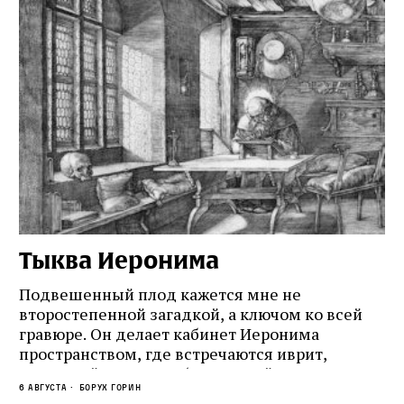
Тыква Иеронима
Н
Подвешенный плод кажется мне не
Ес
второстепенной загадкой, а ключом ко всей
Де
гравюре. Он делает кабинет Иеронима
ма
т
пространством, где встречаются иврит,
Лу
греческий и латынь; буквальный смысл и
чт
6 августа
Борух Горин
6 а
церковная традиция; филологическая
св