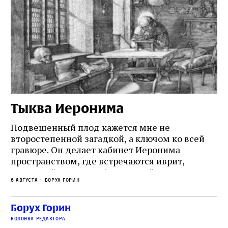
Тыква Иеронима
Н
Подвешенный плод кажется мне не
Ес
второстепенной загадкой, а ключом ко всей
Де
гравюре. Он делает кабинет Иеронима
ма
т
пространством, где встречаются иврит,
Лу
греческий и латынь; буквальный смысл и
чт
6 августа
Борух Горин
6 а
церковная традиция; филологическая
св
точность и понятность; переводчик,
ка
убеждённый в необходимости исправления, и
На
Борух Горин
ти:
читатель, воспринимающий исправление как
вп
е
колонка редактора
разрушение священного текста. Перед нами
од