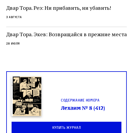
и
не просто покровитель переводчиков,
Двар Тора. Реэ: Ни прибавить, ни убавить!
окружённый книгами. Перед нами человек,
3 августа
одно решение которого вызвало возмущение
целой общины и стало частью многовекового
спора о том, кому принадлежит последнее
Двар Тора. Экев: Возвращайся в прежние места
слово в переводе Библии
28 июля
Содержание номера
Лехаим № 8 (412)
Купить журнал