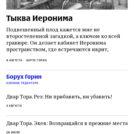
Тыква Иеронима
Н
Подвешенный плод кажется мне не
Ес
второстепенной загадкой, а ключом ко всей
Де
гравюре. Он делает кабинет Иеронима
ма
т
пространством, где встречаются иврит,
Лу
греческий и латынь; буквальный смысл и
чт
6 августа
Борух Горин
6 а
церковная традиция; филологическая
св
точность и понятность; переводчик,
ка
убеждённый в необходимости исправления, и
На
Борух Горин
ти:
читатель, воспринимающий исправление как
вп
е
колонка редактора
разрушение священного текста. Перед нами
од
и
не просто покровитель переводчиков,
Двар Тора. Реэ: Ни прибавить, ни убавить!
окружённый книгами. Перед нами человек,
3 августа
одно решение которого вызвало возмущение
целой общины и стало частью многовекового
спора о том, кому принадлежит последнее
Двар Тора. Экев: Возвращайся в прежние места
слово в переводе Библии
28 июля