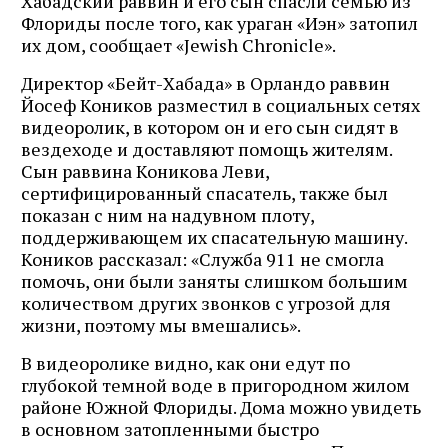
Хабадский раввин и его сын спасли семью из
Флориды после того, как ураган «Иэн» затопил
их дом, сообщает «Jewish Chronicle».
Директор «Бейт-Хабада» в Орландо раввин
Йосеф Коников разместил в социальных сетях
видеоролик, в котором он и его сын сидят в
вездеходе и доставляют помощь жителям.
Сын раввина Коникова Леви,
сертифицированный спасатель, также был
показан с ним на надувном плоту,
поддерживающем их спасательную машину.
Коников рассказал: «Служба 911 не смогла
помочь, они были заняты слишком большим
количеством других звонков с угрозой для
жизни, поэтому мы вмешались».
В видеоролике видно, как они едут по
глубокой темной воде в пригородном жилом
районе Южной Флориды. Дома можно увидеть
в основном затопленными быстро