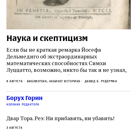
Наука и скептицизм
П
и
Если бы не краткая ремарка Йосефа
е
Дельмедиго об экстраординарных
математических способностях Симхи
Пр
Луццатто, возможно, никто бы так и не узнал,
по
что этот эрудированный и несколько
ме
6 августа
Библиотека, кабинет историка
Давид Б. Рудерман
сварливый венецианский талмудист имел
ча
какое‑то отношение к научной деятельности.
ст
 и
На протяжении почти шестидесяти лет,
Борух Горин
5 а
не
к
вплоть до своей кончины, Луццатто был
колонка редактора
от
и
одним из раввинов Венеции
чт
Двар Тора. Реэ: Ни прибавить, ни убавить!
ко
са
3 августа
ие
о