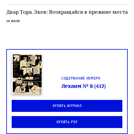
целой общины и стало частью многовекового
спора о том, кому принадлежит последнее
Двар Тора. Экев: Возвращайся в прежние места
слово в переводе Библии
28 июля
Содержание номера
Лехаим № 8 (412)
Купить журнал
Купить PDF