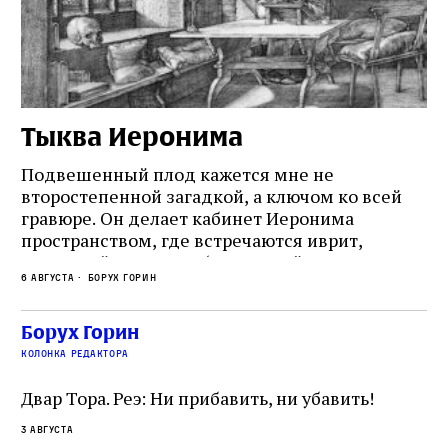
Тыква Иеронима
Н
Подвешенный плод кажется мне не
Ес
второстепенной загадкой, а ключом ко всей
Де
гравюре. Он делает кабинет Иеронима
ма
т
пространством, где встречаются иврит,
Лу
греческий и латынь; буквальный смысл и
чт
6 августа
Борух Горин
6 а
церковная традиция; филологическая
св
точность и понятность; переводчик,
ка
убеждённый в необходимости исправления, и
На
Борух Горин
ти:
читатель, воспринимающий исправление как
вп
е
колонка редактора
разрушение священного текста. Перед нами
од
и
не просто покровитель переводчиков,
Двар Тора. Реэ: Ни прибавить, ни убавить!
окружённый книгами. Перед нами человек,
3 августа
одно решение которого вызвало возмущение