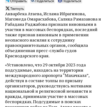
Отправить
Поделиться
Поделиться
Твитнуть
Анварбека Атаева, Ислама Ибрагимова,
Магомеда Омарасхабова, Салика Рамазанова и
Рабадана Раджабова признали виновными в
участии в массовых беспорядках, последний
также признан виновным в применении
неопасного насилия к сотруднику
правоохранительных органов, сообщила
объединенная пресс-служба судов
Краснодарского края.
«Установлено, что 29 октября 2023 года
подсудимые, находясь на территории
международного аэропорта “Махачкала”,
действуя в составе толпы по призыву
организаторов, руководствуясь мотивами
национальной и религиозной ненависти и
вражды, принимали участие в массовых
беспорядках. Подсудимые в поисках
пассажиров рейса из Тель-Авива вместе с