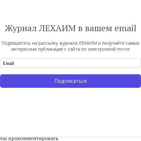
 недавних переговоров между
да мы вступаем в эти священные дни для
чно же, Рамаданом, мы должны двигаться к
Журнал ЛЕХАИМ в вашем email
еру в безопасности, под защитой, в
наем, что существует постоянный диалог
Подпишитесь на рассылку журнала ЛЕХАИМ и получайте самые
 правительством в достижении этой
интересные публикации с сайта по электронной почте
 регионе”, – заключил президент.
Подписаться
уть
тобы прокомментировать