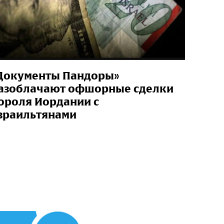
Документы Пандоры»
азоблачают офшорные сделки
ороля Иордании с
зраильтянами