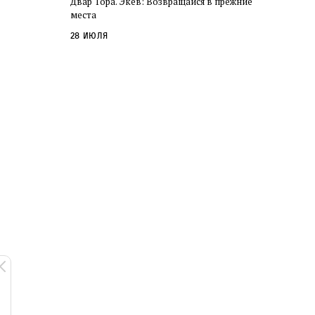
Двар Тора. Экев: Возвращайся в прежние
слово в переводе Библии
места
28 июля