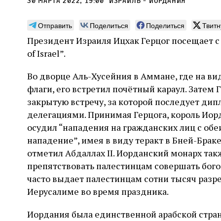
30 марта 2022, 19:00
Израиль - Иордания
Отправить
Поделиться
Поделиться
Твитн
Президент Израиля Ицхак Герцог посещает с
of Israel”.
Погромы 1929 года:
Мо
Во дворце Аль-Хусейния в Аммане, где на в
неделя, изменившая
и с
флаги, его встретил почётный караул. Затем Г
судьбу еврейского ишува
По ме
закрытую встречу, за которой последует дип
конце
Примерно за полторы недели до начала
делегациями. Принимая Герцога, король Иор
стано
погромов Ребе совершал поездку по святым
печей
осудил “нападения на гражданских лиц с обе
местам Эрец‑Исраэль. Он посетил, в
тела п
частности, Пещеру праотцев и Западную
нападение”, имея в виду теракт в Бней-Браке
остав
стену. Он, несомненно, почувствовал
2 авг
отметил Абдаллах II. Иорданский монарх такж
смерти
необычайное напряжение и сознательно
Фреди
5 августа
Проверено временем
Александр
город
Ксени
препятствовать палестинцам совершать бого
отказался приходить к Стене в Тиша бе‑Ав,
Ицкович
день 
чтобы не собирать вокруг себя большое
часто выдает палестинцам сотни тысяч разр
количество хасидов и жителей города и тем
Иерусалиме во время праздника.
самым не усиливать напряжённость
Иордания была единственной арабской стран