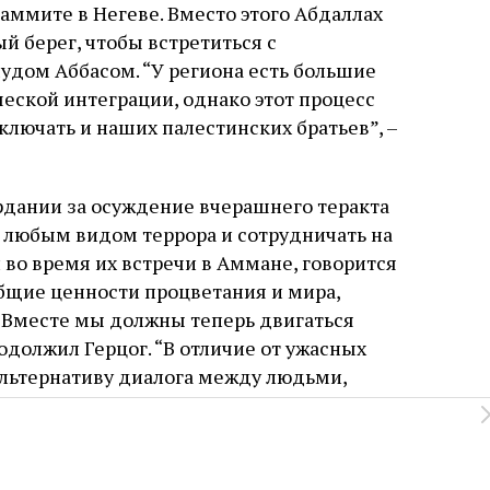
аммите в Негеве. Вместо этого Абдаллах
й берег, чтобы встретиться с
дом Аббасом. “У региона есть большие
еской интеграции, однако этот процесс
лючать и наших палестинских братьев”, –
рдании за осуждение вчерашнего теракта
с любым видом террора и сотрудничать на
н во время их встречи в Аммане, говорится
общие ценности процветания и мира,
Вместе мы должны теперь двигаться
одолжил Герцог. “В отличие от ужасных
альтернативу диалога между людьми,
ции региону, что может быть другой
калацией напряженности во время