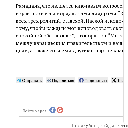
Рамадана, что является ключевым вопросом
израильскими и иорданскими лидерами. “Ког
всех трех религий, с Пасхой, Пасхой и, коне
тому, чтобы каждый мог исповедовать свою в
спокойной обстановке”, – говорит он. “Мы з
между израильским правительством и вашим
цели, а также со всеми другими партнерами в
Отправить
Поделиться
Поделиться
Твитн
Войти через
Пожалуйста, войдите, ч