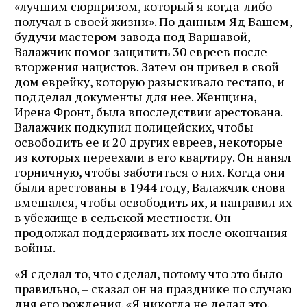
«лучшим сюрпризом, который я когда-либо
получал в своей жизни». По данным Яд Вашем,
будучи мастером завода под Варшавой,
Валажчик помог защитить 30 евреев после
вторжения нацистов. Затем он привел в свой
дом еврейку, которую разыскивало гестапо, и
подделал документы для нее. Женщина,
Ирена Фронт, была впоследствии арестована.
Валажчик подкупил полицейских, чтобы
освободить ее и 20 других евреев, некоторые
из которых переехали в его квартиру. Он нанял
горничную, чтобы заботиться о них. Когда они
были арестованы в 1944 году, Валажчик снова
вмешался, чтобы освободить их, и направил их
в убежище в сельской местности. Он
продолжал поддерживать их после окончания
войны.
«Я сделал то, что сделал, потому что это было
правильно, – сказал он на празднике по случаю
дня его рождения. «Я никогда не делал это,