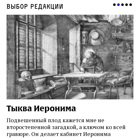
Выбор редакции
Тыква Иеронима
Н
Подвешенный плод кажется мне не
Ес
второстепенной загадкой, а ключом ко всей
Де
гравюре. Он делает кабинет Иеронима
ма
т