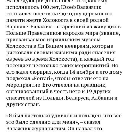
На следующий день после того, как ему
исполнилось 100 лет, Юзеф Валажчик
готовился посетить еще одну церемонию
памяти жертв Холокоста в своей родной
Варшаве. Валажик – старейший из живущих в
Польше Праведников народов мира (звание,
присваиваемое израильским музеем
Холокоста в Яд Вашем неевреям, которые
рисковали своими жизнями ради спасения
евреев во время Холокоста), и каждый год
посещает несколько таких мероприятий. Но
его ждал сюрприз, когда 14 ноября к его дому
подъехал «Ferrari», чтобы отвезти его на
мероприятие. Его отвезли на праздник,
организованный в честь него и 19 других
спасателей из Польши, Беларуси, Албании и
других стран.
«Я был настолько удивлен и польщен, что все
это было сделано для меня», – сказал
Валажчик журналистам. Он назвал это