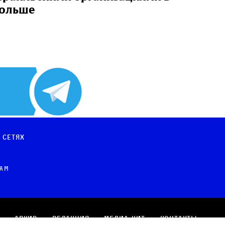
ольше
 сетях
рам
Архив
Редакция
Медиа-кит
Контакты