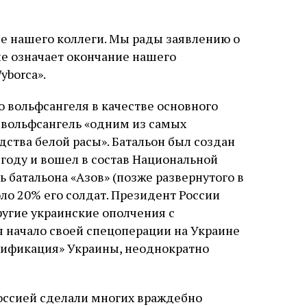
слово в переводе Библии
 нашего коллеги. Мы рады заявлению о
не означает окончание нашего
yborca».
о вольфсангеля в качестве основного
 вольфсангель «одним из самых
ства белой расы». Батальон был создан
году и вошел в состав Национальной
ь батальона «Азов» (позже развернутого в
оло 20% его солдат. Президент России
ругие украинские ополчения с
 начало своей спецоперации на Украине
цификация» Украины, неоднократно
оссией сделали многих враждебно