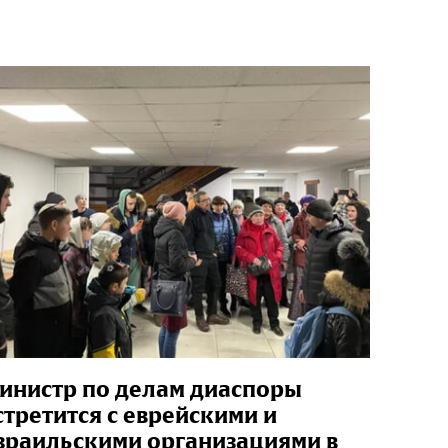
инистр по делам диаспоры
стретится с еврейскими и
зраильскими организациями в