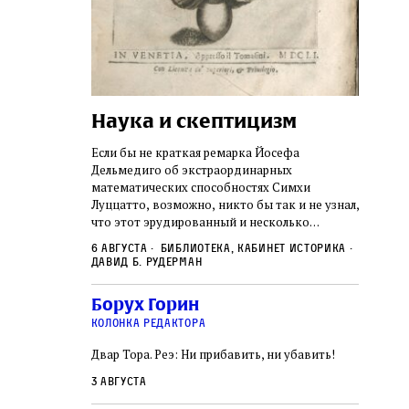
Наука и скептицизм
Погр
неде
не не
Если бы не краткая ремарка Йосефа
судь
ключом ко всей
Дельмедиго об экстраординарных
Иеронима
математических способностях Симхи
Примерн
ся иврит,
Луццатто, возможно, никто бы так и не узнал,
погромо
ый смысл и
что этот эрудированный и несколько
местам Э
ическая
сварливый венецианский талмудист имел
6 августа
Библиотека, кабинет историка
частнос
одчик,
какое‑то отношение к научной деятельности.
Давид Б. Рудерман
стену. 
исправления, и
На протяжении почти шестидесяти лет, вплоть
необыча
правление как
до своей кончины, Луццатто был одним
5 авгус
Борух Горин
отказалс
а. Перед нами
из раввинов Венеции
Ицкови
чтобы н
колонка редактора
одчиков,
количес
ами человек,
Двар Тора. Реэ: Ни прибавить, ни убавить!
самым н
ало возмущение
 многовекового
3 августа
ит последнее