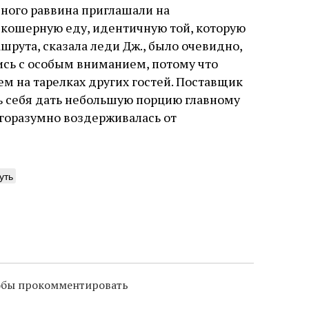
авного раввина приглашали на
 кошерную еду, идентичную той, которую
рута, сказала леди Дж., было очевидно,
лись с особым вниманием, потому что
ем на тарелках других гостей. Поставщик
ь себя дать небольшую порцию главному
лагоразумно воздерживалась от
уть
тобы прокомментировать