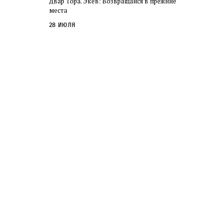
Двар Тора. Экев: Возвращайся в прежние
слово в переводе Библии
места
28 июля