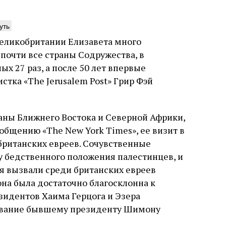
уть
Великобритании Елизавета много
почти все страны Содружества, в
нтажник фирмы «Топф
Еврейская звезда
ых 27 раз, а после 50 лет впервые
ыновья»
Буэнос‑Айреса
стка «The Jerusalem Post» Грир Фэй
ре того как росло количество
В этой атмосфере напряжения 
нтрационных лагерей и узников
еврейская община Буэнос‑Айр
раны Ближнего Востока и Северной Африки,
вилось все больше, без кремационных
символический жест: в годов
 Прюфера было не обойтись. Cжигая
полковника устанавливает на
ообщению «The New York Times», ее визит в
рямо в лагере, нацисты не только
бронзовую плиту с ангелом, п
британских евреев. Сочувственные
ались верны своему архаичному культу
Фалькона и звездой Давида с
уста
Неразрезанные страницы
7 августа
Artefactum
Анас
у бедственного положения палестинцев, и
, но и скрывали от населения соседних
иврите. Это был акт политиче
ано Сесси. Перевод с итальянского
ов, сколько узников погибало каждый
лояльности: демонстрация тог
и Тименчик
я вызвали среди британских евреев
в этих жутких местах
еврейская община не поддерж
она была достаточно благосклонна к
осуждает радикалов и стреми
признанной частью аргентинс
зидентов Хаима Герцога и Эзера
 звание бывшему президенту Шимону