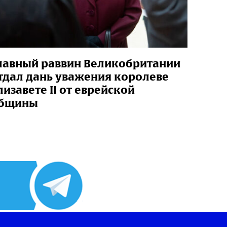
лавный раввин Великобритании
тдал дань уважения королеве
лизавете II от еврейской
общины