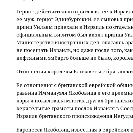
Герцог действительно пригласил ее в Израиль,
ее муж, герцог Эдинбургский, ее сыновья при
принц Уильям приехали в Израиль по отдель
официальным визитом был визит принца Уиль
Министерство иностранных дел, опасаясь ара
не посещать Израиль, но даже после того, ка
нефтяными эмбарго больше не было, королева
Отношения королевы Елизаветы с британск
Ее отношения с британской еврейской общин
раввина Иммануэля Якобовица и его преемник
пэры и пожаловала многих других британских
верительные грамоты послов Израиля в Соед
Израиля британского происхождения Иегуды 
Баронесса Якобовиц, известная в еврейских к