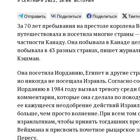
9 сентября 2022, 18:00
История
Отправить
Поделиться
Поделиться
Твитн
За 70 лет пребывания на престоле королева 
путешествовала и посетила многие страны — 
Погромы 1929 года:
Мо
частности Канаду. Она побывала в Канаде цел
неделя, изменившая
и с
побывала в 43 разных странах, пишет журнали
судьбу еврейского ишува
Кэшман.
По ме
конце
Примерно за полторы недели до начала
Она посетила Иорданию, Египет и другие ст
стано
погромов Ребе совершал поездку по святым
печей
но никогда не посещала Израиль. Согласно с
местам Эрец‑Исраэль. Он посетил, в
тела п
частности, Пещеру праотцев и Западную
Иорданию в 1984 году вызвал тревогу среди 
остав
стену. Он, несомненно, почувствовал
2 авг
комментарии, которые она сделала по повод
смерти
необычайное напряжение и сознательно
Фреди
5 августа
Проверено временем
Александр
город
Ксени
ее кажущееся неодобрение действий Израил
отказался приходить к Стене в Тиша бе‑Ав,
Ицкович
день 
чтобы не собирать вокруг себя большое
больше, чем просто волнение. При всем том 
количество хасидов и жителей города и тем
израильтянам, чтобы принять тогдашних пре
самым не усиливать напряжённость
Вейцмана и присвоить почетное рыцарское
Пересу.