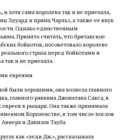
 и хотя сама королева так и не приехала,
нц Эдуард и принц Чарльз, а также ее внук
ности. Однако единственным
яма. Принято считать, что британское
бских бойкотов, посоветовало королеве
к реального страха перед бойкотами и
 так и не приехала.
ими евреями
ой были хорошими, она возвела главного
а, главного раввина Джонатана Сакса, в
 евреев в рыцари. Она также принимала
иненном Королевстве, в том числе послов
Авнера и Даниэля Тауба.
ругах как «леди Дж.», рассказывала