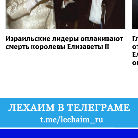
Израильские лидеры оплакивают
Г
смерть королевы Елизаветы II
о
Е