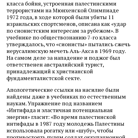
класса бойня, устроенная палестинскими
террористами на Мюнхенской Олимпиаде
1972 года, в ходе которой были убиты 11
израильских спортсменов, описана как «удар
по сионистским интересам за рубежом». В
учебнике по обществознанию 7-го класса
утверждалось, что «сионисты» пытались сжечь
иерусалимскую мечеть Аль-Акса в 1969 году.
На самом деле за нападение и поджог был
ответственен австралийский турист,
принадлежащий к христианской
фундаменталистской секте.
Апологетические ссылки на насилие были
найдены даже в учебниках по естественным
наукам. Упражнение под названием
«Интифада и эластичная потенциальная
энергия» гласит: «Во время палестинской
интифады в 1987 году молодежь Палестины
использовала рогатку или «шубу», чтобы
противостоять пулям солдат оккупационной