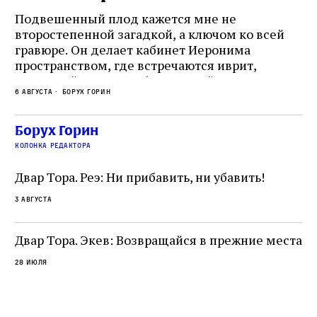
Подвешенный плод кажется мне не
Ес
второстепенной загадкой, а ключом ко всей
Де
гравюре. Он делает кабинет Иеронима
ма
т
пространством, где встречаются иврит,
Лу
греческий и латынь; буквальный смысл и
чт
6 августа
Борух Горин
6 а
церковная традиция; филологическая
св
точность и понятность; переводчик,
ка
убеждённый в необходимости исправления, и
На
Борух Горин
ти:
читатель, воспринимающий исправление как
вп
е
колонка редактора
разрушение священного текста. Перед нами
од
и
не просто покровитель переводчиков,
Двар Тора. Реэ: Ни прибавить, ни убавить!
окружённый книгами. Перед нами человек,
3 августа
одно решение которого вызвало возмущение
целой общины и стало частью многовекового
спора о том, кому принадлежит последнее
Двар Тора. Экев: Возвращайся в прежние места
слово в переводе Библии
28 июля