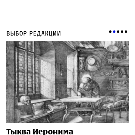
Выбор редакции
Тыква Иеронима
Н