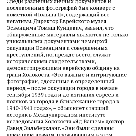
Среди различных личных документов и
послевоенных фотографий был конверт с
пометкой «Польша II», содержащий все
негативы. Директор Еврейского музея
Освенцима Томаш Кунцевич, заявил, что
обнаруженные материалы являются не только
уникальными документами немецкой
оккупации Освенцима и совершенных
преступлений, но, прежде всего, служат
историческими свидетельствами,
демонстрирующими еврейскую общину на
грани Холокоста. «Это важные и интригующие
фотографии, сделанные в определенный
период – после оккупации города в начале
сентября 1939 года и до изгнания евреев и
поляков из города в близлежащие города в
1940-1941 годах», – объясняет старший
историк в Международном институте
исследования Холокоста «Яд Вашем» доктор
Давид Зильберкланг. «Они были сделаны
немецким врачом, проживавшим в этом