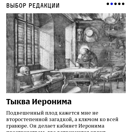
Выбор редакции
Тыква Иеронима
Н
Подвешенный плод кажется мне не
Ес
второстепенной загадкой, а ключом ко всей
Де
гравюре. Он делает кабинет Иеронима
ма
т
пространством, где встречаются иврит,
Лу