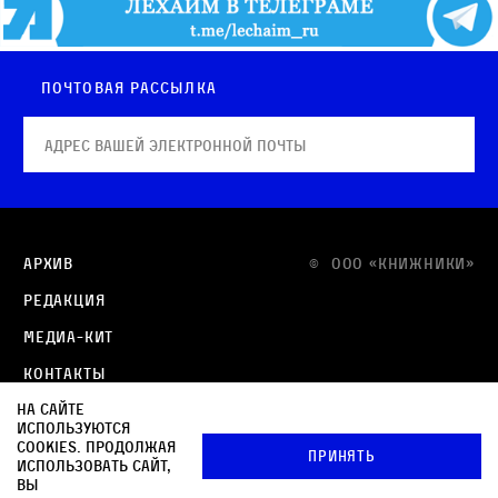
Почтовая рассылка
Архив
© OOO «КНИЖНИКИ»
Редакция
Медиа-кит
Контакты
На сайте
Политика в отношении обработки персональных
используются
данных
cookies. Продолжая
Принять
использовать сайт,
Политика обработки файлов cookie
вы