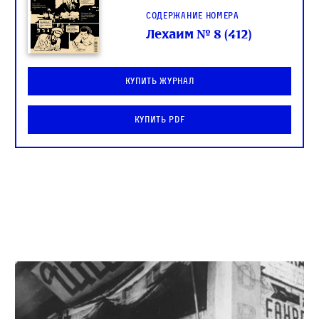
Содержание номера
Лехаим № 8 (412)
Купить журнал
Купить PDF