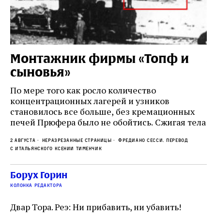
Монтажник фирмы «Топф и
Л
сыновья»
с
о
По мере того как росло количество
концентрационных лагерей и узников
Ст
становилось все больше, без кремационных
на
печей Прюфера было не обойтись. Cжигая тела
ис
прямо в лагере, нацисты не только оставались
во
2 августа
Неразрезанные страницы
Фредиано Сесси. Перевод
верны своему архаичному культу смерти, но и
ху
с итальянского Ксении Тименчик
скрывали от населения соседних городов,
2 а
пе
сколько узников погибало каждый день в этих
с а
по
Борух Горин
жутких местах
ко
колонка редактора
фа
Двар Тора. Реэ: Ни прибавить, ни убавить!