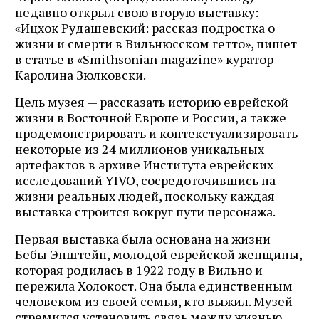
недавно открыл свою вторую выставку:
«Ицхок Рудашевский: рассказ подростка о
жизни и смерти в Вильнюсском гетто», пишет
в статье в «Smithsonian magazine» куратор
Каролина Зюлковски.
Цель музея — рассказать историю еврейской
жизни в Восточной Европе и России, а также
продемонстрировать и контекстуализировать
некоторые из 24 миллионов уникальных
артефактов в архиве Института еврейских
исследований YIVO, сосредоточившись на
жизни реальных людей, поскольку каждая
выставка строится вокруг пути персонажа.
Первая выставка была основана на жизни
Бебы Эпштейн, молодой еврейской женщины,
которая родилась в 1922 году в Вильно и
пережила Холокост. Она была единственным
человеком из своей семьи, кто выжил. Музей
стремится установить связь между жизнью