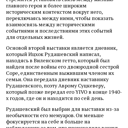
главного героя и более широким
историческим контекстом вокруг него,
переключаясь между ними, чтобы показать
взаимосвязь между историческими
событиями и последствиями этих событий
для отдельных жизней.
Основой второй выставки является дневник,
который Ицхок Рудашевский написал,
находясь в Виленском гетто, который был
найден после войны его двоюродной сестрой
Соре, единственным выжившим членом их
семьи. Она передала дневник наставнику
Рудашевского, поэту Аврому Суцкеверу,
который позже передал его YIVO в конце 1940-
х годов, где он и находится по сей день.
Рудашевский был выбран для выставки из-за
необычности его мемуаров. Он меньше
фокусируется на себе и больше на
наблюдениях за тем, что происходило вокруг