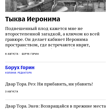
Тыква Иеронима
Н
Подвешенный плод кажется мне не
Ес
второстепенной загадкой, а ключом ко всей
Де
гравюре. Он делает кабинет Иеронима
ма
т
пространством, где встречаются иврит,
Лу
греческий и латынь; буквальный смысл и
чт
6 августа
Борух Горин
6 а
церковная традиция; филологическая
св
точность и понятность; переводчик,
ка
убеждённый в необходимости исправления, и
На
Борух Горин
ти:
читатель, воспринимающий исправление как
вп
е
колонка редактора
разрушение священного текста. Перед нами
од
и
не просто покровитель переводчиков,
Двар Тора. Реэ: Ни прибавить, ни убавить!
окружённый книгами. Перед нами человек,
3 августа
одно решение которого вызвало возмущение
целой общины и стало частью многовекового
спора о том, кому принадлежит последнее
Двар Тора. Экев: Возвращайся в прежние места
слово в переводе Библии