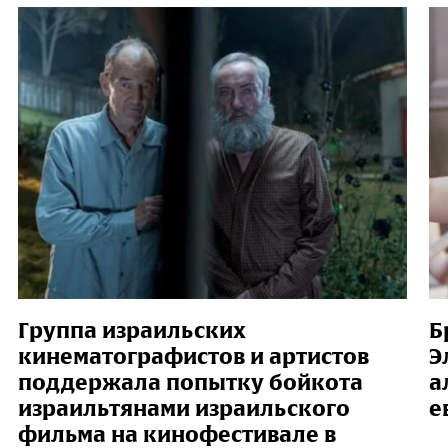
Группа израильских
Б
кинематографистов и артистов
Э
поддержала попытку бойкота
а
израильтянами израильского
е
фильма на кинофестивале в