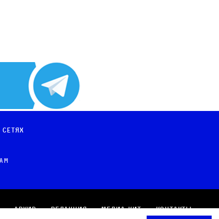
 сетях
рам
Архив
Редакция
Медиа-кит
Контакты