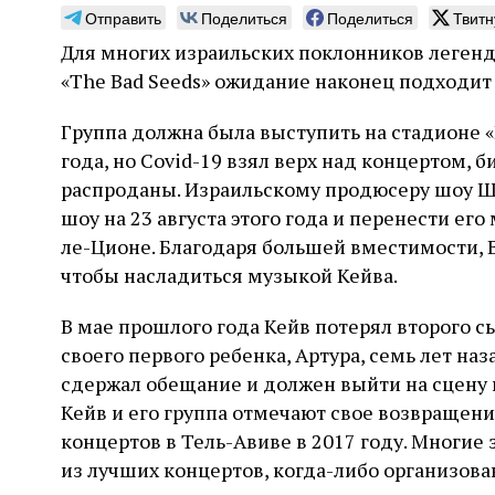
Отправить
Поделиться
Поделиться
Твитн
Для многих израильских поклонников легенд
«The Bad Seeds» ожидание наконец подходит 
Группа должна была выступить на стадионе 
Погромы 1929 года:
Мо
года, но Covid-19 взял верх над концертом, 
неделя, изменившая
и с
распроданы. Израильскому продюсеру шоу Шу
судьбу еврейского ишува
По ме
шоу на 23 августа этого года и перенести его
конце
Примерно за полторы недели до начала
ле-Ционе. Благодаря большей вместимости, Ва
стано
погромов Ребе совершал поездку по святым
чтобы насладиться музыкой Кейва.
печей
местам Эрец‑Исраэль. Он посетил, в
тела п
частности, Пещеру праотцев и Западную
остав
В мае прошлого года Кейв потерял второго с
стену. Он, несомненно, почувствовал
2 авг
смерти
необычайное напряжение и сознательно
Фреди
своего первого ребенка, Артура, семь лет наз
5 августа
Проверено временем
Александр
город
Ксени
отказался приходить к Стене в Тиша бе‑Ав,
Ицкович
сдержал обещание и должен выйти на сцену 
день 
чтобы не собирать вокруг себя большое
Кейв и его группа отмечают свое возвращени
количество хасидов и жителей города и тем
самым не усиливать напряжённость
концертов в Тель-Авиве в 2017 году. Многие
из лучших концертов, когда-либо организов