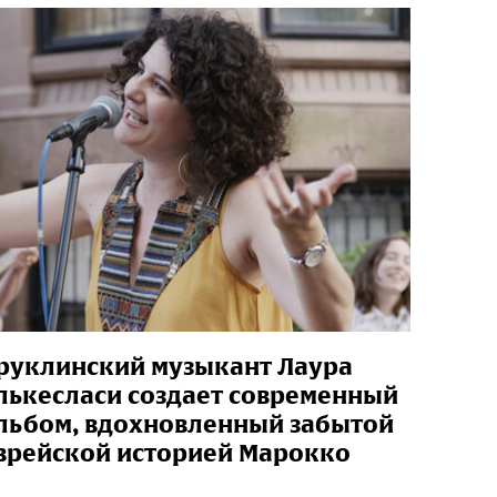
руклинский музыкант Лаура
лькесласи создает современный
льбом, вдохновленный забытой
врейской историей Марокко