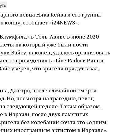
уть
арного певца Ника Кейва и его группы
к концу, сообщает «i24NEWS».
«Блумфилд» в Тель-Авиве в июне 2020
нтажник фирмы «Топф
Еврейская звезда
билеты на который уже были почти
ыновья»
Буэнос‑Айреса
ки Вайсу, наконец, удалось организовать
ре того как росло количество
В этой атмосфере напряжения 
 место проведения в «Live Park» в Ришон
нтрационных лагерей и узников
еврейская община Буэнос‑Айр
йс уверен, что зрители придут в зал,
вилось все больше, без кремационных
символический жест: в годов
 Прюфера было не обойтись. Cжигая
полковника устанавливает на
рямо в лагере, нацисты не только
бронзовую плиту с ангелом, п
ались верны своему архаичному культу
Фалькона и звездой Давида с
ына, Джетро, после случайной смерти
уста
Неразрезанные страницы
7 августа
Artefactum
Анас
, но и скрывали от населения соседних
иврите. Это был акт политиче
ано Сесси. Перевод с итальянского
ад. Но, несмотря на трагедию, певец
ов, сколько узников погибало каждый
лояльности: демонстрация тог
и Тименчик
на следующей неделе. Таким образом,
в этих жутких местах
еврейская община не поддерж
осуждает радикалов и стреми
е в Израиль после двух памятных
признанной частью аргентинс
 зрители без колебаний сочли это «одним
анных иностранным артистом в Израиле».