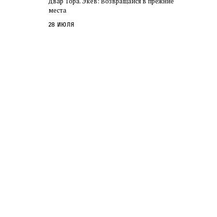
Двар Тора. Экев: Возвращайся в прежние
слово в переводе Библии
места
28 июля