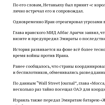
По его словам, Нетаньяху был принят «с кор
лично встречал его и сопровождал.
Одновременно Иран отреагировал угрозами в
Глава иранского МИД Аббас Арагчи заявил, ч
визите и предупредил Эмираты о последстви
История развивается на фоне всё более тесн
время войны против Ирана.
Ранее сообщалось, что страны координировал
и беспилотников, обменивались разведданн
По данным “Wall Street Journal”, глава «Мос
несколько раз тайно посещал ОАЭ для коорд
Израиль также передал Эмиратам батарею «Ж