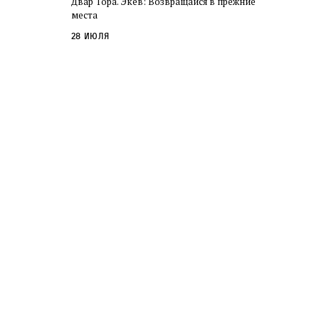
Двар Тора. Экев: Возвращайся в прежние
слово в переводе Библии
места
28 июля