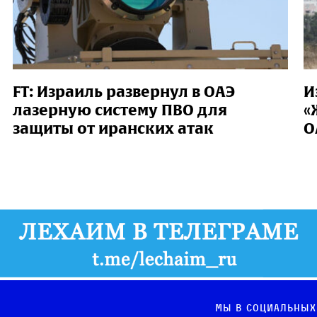
FT: Израиль развернул в ОАЭ
И
лазерную систему ПВО для
«
защиты от иранских атак
О
Мы в социальных