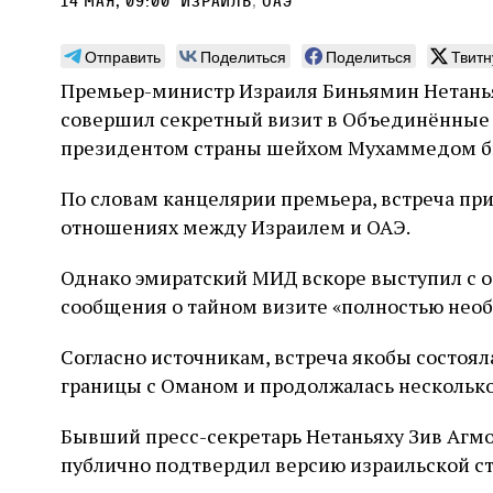
14 мая, 09:00
Израиль
,
ОАЭ
Отправить
Поделиться
Поделиться
Твитн
Премьер-министр Израиля Биньямин Нетаньях
совершил секретный визит в Объединённые 
Погромы 1929 года:
Мо
президентом страны шейхом Мухаммедом б
неделя, изменившая
и с
По словам канцелярии премьера, встреча при
судьбу еврейского ишува
По ме
отношениях между Израилем и ОАЭ.
конце
Примерно за полторы недели до начала
стано
погромов Ребе совершал поездку по святым
Однако эмиратский МИД вскоре выступил с 
печей
местам Эрец‑Исраэль. Он посетил, в
тела п
сообщения о тайном визите «полностью нео
частности, Пещеру праотцев и Западную
остав
стену. Он, несомненно, почувствовал
2 авг
смерти
необычайное напряжение и сознательно
Фреди
Согласно источникам, встреча якобы состоял
5 августа
Проверено временем
Александр
город
Ксени
отказался приходить к Стене в Тиша бе‑Ав,
Ицкович
день 
границы с Оманом и продолжалась несколько
чтобы не собирать вокруг себя большое
количество хасидов и жителей города и тем
самым не усиливать напряжённость
Бывший пресс-секретарь Нетаньяху Зив Агм
публично подтвердил версию израильской с