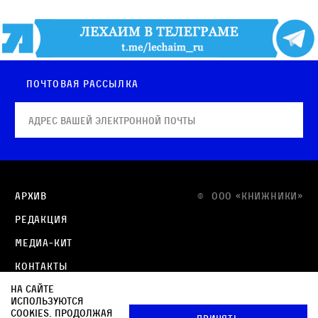
Почтовая рассылка
Архив
© OOO «КНИЖНИКИ»
Редакция
Медиа-кит
Контакты
На сайте
Политика в отношении обработки персональных
используются
данных
cookies. Продолжая