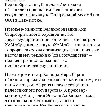
Великобритания, Канада и Австралия
объявили о признании палестинского
государства накануне Генеральной Ассамблеи
ООН в Нью-Йорке.
Премьер-министр Великобритании Кир
Стармер заявил в обращении, что
двухгосударственное решение — «не награда
ХАМАСу», подчеркнув: «ХАМАС — это жестокая
террористическая организация. Наш призыв к
настоящему решению “два государства” —
полная противоположность их
ненавистническому видению».
Премьер-министр Канады Марк Карни
обвинил израильское правительство в том, что
оно «методично препятствует созданию
палестинского государства». А премьер-
министр Австралии Энтони Албаниз сказал,
что признание отражает «давнюю
приверженность Канберры» пути «двух