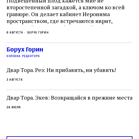
Подвешенный плод кажется мне не
Ес
второстепенной загадкой, а ключом ко всей
Де
гравюре. Он делает кабинет Иеронима
ма
т
пространством, где встречаются иврит,
Лу
греческий и латынь; буквальный смысл и
чт
6 августа
Борух Горин
6 а
церковная традиция; филологическая
св
точность и понятность; переводчик,
ка
убеждённый в необходимости исправления, и
На
Борух Горин
ти:
читатель, воспринимающий исправление как
вп
е
колонка редактора
разрушение священного текста. Перед нами
од
и
не просто покровитель переводчиков,
Двар Тора. Реэ: Ни прибавить, ни убавить!
окружённый книгами. Перед нами человек,
3 августа
одно решение которого вызвало возмущение
целой общины и стало частью многовекового
спора о том, кому принадлежит последнее
Двар Тора. Экев: Возвращайся в прежние места
слово в переводе Библии
28 июля