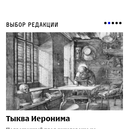
Выбор редакции
Тыква Иеронима
Н