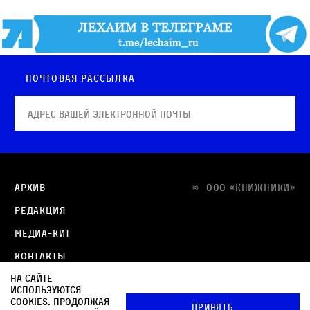
Почтовая рассылка
Архив
© OOO «КНИЖНИКИ»
Редакция
Медиа-кит
Контакты
На сайте
Политика в отношении обработки персональных
используются
данных
cookies. Продолжая
Принять