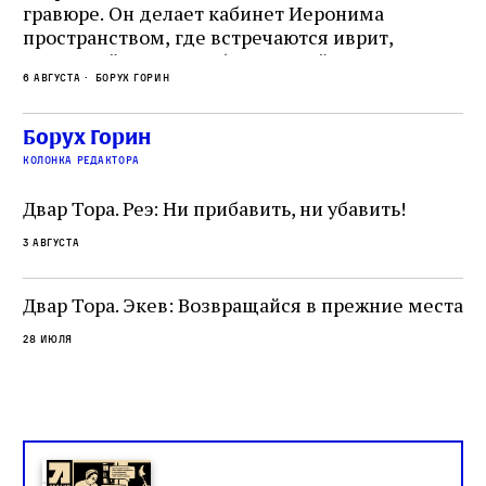
гравюре. Он делает кабинет Иеронима
ма
т
пространством, где встречаются иврит,
Лу
греческий и латынь; буквальный смысл и
чт
6 августа
Борух Горин
6 а
церковная традиция; филологическая
св
точность и понятность; переводчик,
ка
убеждённый в необходимости исправления, и
На
Борух Горин
ти:
читатель, воспринимающий исправление как
вп
е
колонка редактора
разрушение священного текста. Перед нами
од
и
не просто покровитель переводчиков,
Двар Тора. Реэ: Ни прибавить, ни убавить!
окружённый книгами. Перед нами человек,
3 августа
одно решение которого вызвало возмущение
целой общины и стало частью многовекового
спора о том, кому принадлежит последнее
Двар Тора. Экев: Возвращайся в прежние места
слово в переводе Библии
28 июля