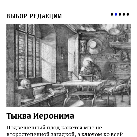
Выбор редакции
Тыква Иеронима
Н
Подвешенный плод кажется мне не
Ес
второстепенной загадкой, а ключом ко всей
Де