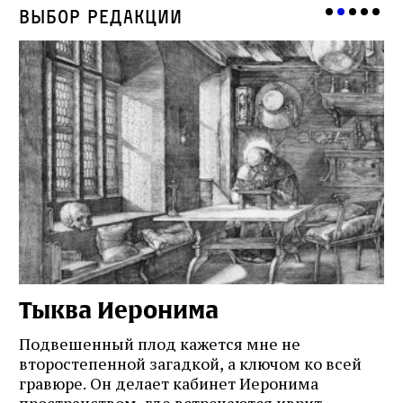
Выбор редакции
Тыква Иеронима
Н
Подвешенный плод кажется мне не
Ес
второстепенной загадкой, а ключом ко всей
Де
гравюре. Он делает кабинет Иеронима
ма
т
пространством, где встречаются иврит,
Лу