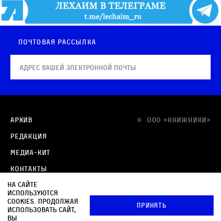
Почтовая рассылка
Архив
© OOO «КНИЖНИКИ»
Редакция
Медиа-кит
Контакты
На сайте
Политика в отношении обработки персональных
используются
данных
cookies. Продолжая
Принять
использовать сайт,
Политика обработки файлов cookie
вы