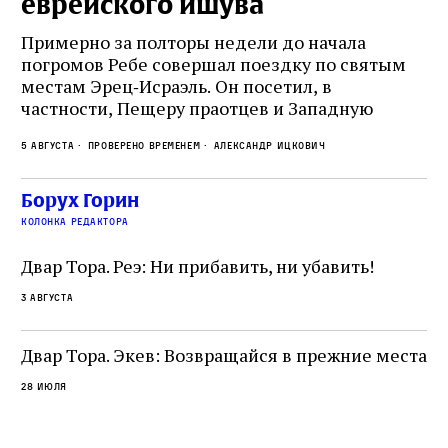
еврейского ишува
По
ко
Примерно за полторы недели до начала
,
ст
погромов Ребе совершал поездку по святым
пе
местам Эрец‑Исраэль. Он посетил, в
пр
частности, Пещеру праотцев и Западную
.
2 а
ве
стену. Он, несомненно, почувствовал
с и
ск
5 августа
Проверено временем
Александр Ицкович
необычайное напряжение и сознательно
ск
отказался приходить к Стене в Тиша бе‑Ав,
жу
чтобы не собирать вокруг себя большое
Борух Горин
количество хасидов и жителей города и тем
колонка редактора
самым не усиливать напряжённость
Двар Тора. Реэ: Ни прибавить, ни убавить!
3 августа
Двар Тора. Экев: Возвращайся в прежние места
28 июля