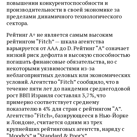
повышении конкурентоспособности и
производительности в своей экономике за
пределами динамичного технологического
сектора.
Рейтинг A+ не является самым высоким
рейтингом “Fitch” — шкала агентства
варьируется от AAA до D. Рейтинг “А” означает
низкий риск дефолта и высокую способностью
погашать финансовые обязательства, но с
некоторыми уязвимостями из-за
неблагоприятных деловых или экономических
условий. Агентство “Fitch” сообщило, что в
течение пяти лет до пандемии среднегодовой
рост ВВП Израиля составлял 3,7%, что
примерно соответствует среднему
показателю в 4% для стран с рейтингом “А”.
Агентство “Fitch», базирующееся в Нью-Йорке
и Лондоне, считается одним из трех
крупнейших рейтинговых агентств, наряду с
“Moody’s” и “Standard & Poor’s”.