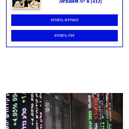
Лехаим № 8 (412)
Купить журнал
Купить PDF