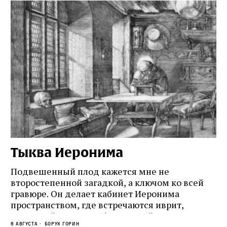
Тыква Иеронима
Н
Подвешенный плод кажется мне не
Ес
второстепенной загадкой, а ключом ко всей
Де
гравюре. Он делает кабинет Иеронима
ма
т
пространством, где встречаются иврит,
Лу
греческий и латынь; буквальный смысл и
чт
6 августа
Борух Горин
6 а
церковная традиция; филологическая
св