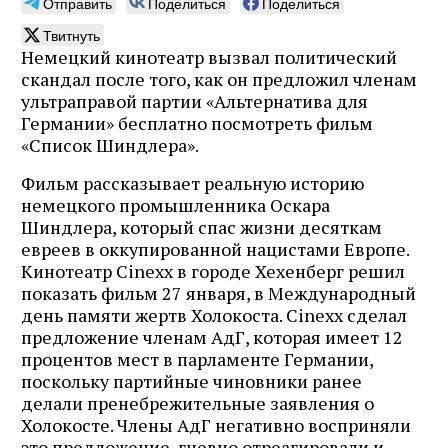
Отправить
Поделиться
Поделиться
Твитнуть
Немецкий кинотеатр вызвал политический
скандал после того, как он предложил членам
ультраправой партии «Альтернатива для
Германии» бесплатно посмотреть фильм
«Список Шиндлера».
Фильм рассказывает реальную историю
немецкого промышленника Оскара
Шиндлера, который спас жизни десяткам
евреев в оккупированной нацистами Европе.
Кинотеатр Cinexx в городе Хехенберг решил
показать фильм 27 января, в Международный
день памяти жертв Холокоста. Cinexx сделал
предложение членам АдГ, которая имеет 12
процентов мест в парламенте Германии,
поскольку партийные чиновники ранее
делали пренебрежительные заявления о
Холокосте. Члены АдГ негативно восприняли
это предложение, гневно отреагировали и