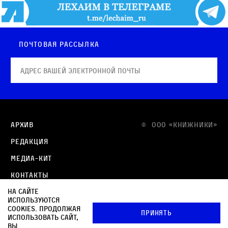
Почтовая рассылка
Архив
© OOO «КНИЖНИКИ»
Редакция
Медиа-кит
Контакты
На сайте
Политика в отношении обработки персональных
используются
данных
cookies. Продолжая
Принять
использовать сайт,
Политика обработки файлов cookie
вы