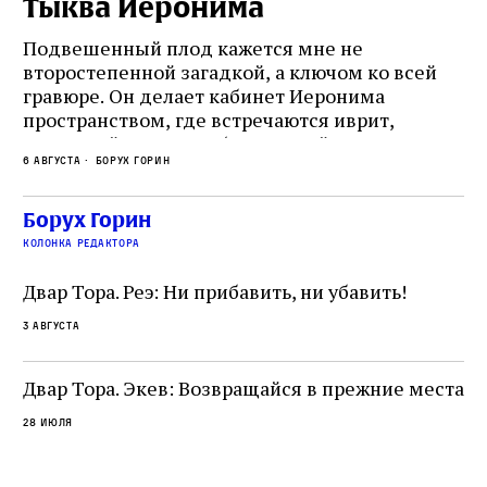
Тыква Иеронима
Н
Подвешенный плод кажется мне не
Ес
второстепенной загадкой, а ключом ко всей
Де
гравюре. Он делает кабинет Иеронима
ма
т
пространством, где встречаются иврит,
Лу
греческий и латынь; буквальный смысл и
чт
6 августа
Борух Горин
6 а
церковная традиция; филологическая
св
точность и понятность; переводчик,
ка
убеждённый в необходимости исправления, и
На
Борух Горин
ти:
читатель, воспринимающий исправление как
вп
е
колонка редактора
разрушение священного текста. Перед нами
од
и
не просто покровитель переводчиков,
Двар Тора. Реэ: Ни прибавить, ни убавить!
окружённый книгами. Перед нами человек,
3 августа
одно решение которого вызвало возмущение
целой общины и стало частью многовекового
спора о том, кому принадлежит последнее
Двар Тора. Экев: Возвращайся в прежние места
слово в переводе Библии
28 июля