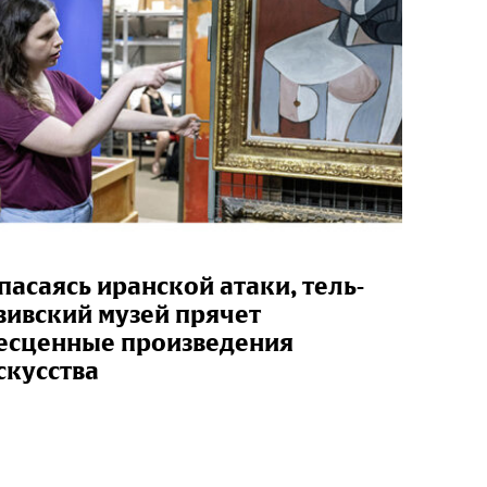
пасаясь иранской атаки, тель-
вивский музей прячет
есценные произведения
скусства