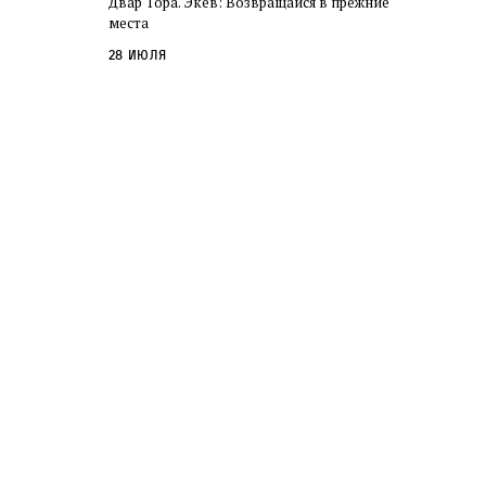
Двар Тора. Экев: Возвращайся в прежние
слово в переводе Библии
места
28 июля