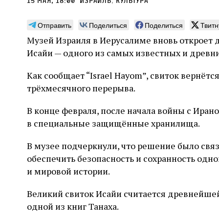
15 мая, 18:00
Израиль
,
культура
Отправить
Поделиться
Поделиться
Твитн
Музей Израиля в Иерусалиме вновь откроет 
Исайи — одного из самых известных и древн
Погромы 1929 года:
Мо
Как сообщает “Israel Hayom”, свиток вернётс
неделя, изменившая
и с
трёхмесячного перерыва.
судьбу еврейского ишува
По ме
конце
Примерно за полторы недели до начала
В конце февраля, после начала войны с Иран
стано
погромов Ребе совершал поездку по святым
в специальные защищённые хранилища.
печей
местам Эрец‑Исраэль. Он посетил, в
тела п
частности, Пещеру праотцев и Западную
остав
В музее подчеркнули, что решение было свя
стену. Он, несомненно, почувствовал
2 авг
смерти
необычайное напряжение и сознательно
Фреди
обеспечить безопасность и сохранность одн
5 августа
Проверено временем
Александр
город
Ксени
отказался приходить к Стене в Тиша бе‑Ав,
Ицкович
день 
и мировой истории.
чтобы не собирать вокруг себя большое
количество хасидов и жителей города и тем
самым не усиливать напряжённость
Великий свиток Исайи считается древнейше
одной из книг Танаха.