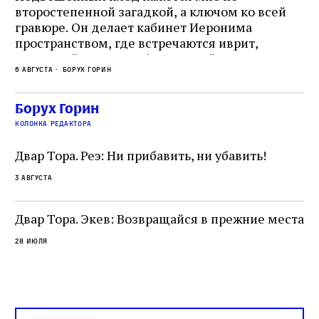
второстепенной загадкой, а ключом ко всей
Де
гравюре. Он делает кабинет Иеронима
ма
т
пространством, где встречаются иврит,
Лу
греческий и латынь; буквальный смысл и
чт
6 августа
Борух Горин
6 а
церковная традиция; филологическая
св
точность и понятность; переводчик,
ка
убеждённый в необходимости исправления, и
На
Борух Горин
ти:
читатель, воспринимающий исправление как
вп
е
колонка редактора
разрушение священного текста. Перед нами
од
и
не просто покровитель переводчиков,
Двар Тора. Реэ: Ни прибавить, ни убавить!
окружённый книгами. Перед нами человек,
3 августа
одно решение которого вызвало возмущение
целой общины и стало частью многовекового
спора о том, кому принадлежит последнее
Двар Тора. Экев: Возвращайся в прежние места
слово в переводе Библии
28 июля