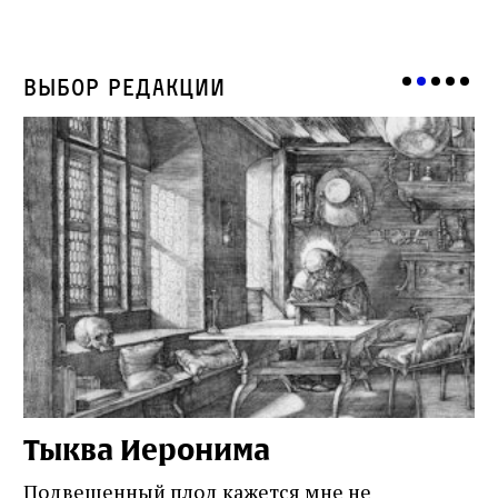
Выбор редакции
Тыква Иеронима
Н
Подвешенный плод кажется мне не
Ес