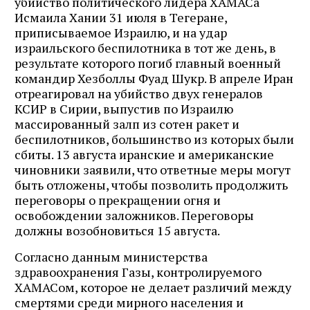
убийство политического лидера ХАМАСа
Исмаила Хании 31 июля в Тегеране,
приписываемое Израилю, и на удар
израильского беспилотника в тот же день, в
результате которого погиб главный военный
командир Хезболлы Фуад Шукр. В апреле Иран
отреагировал на убийство двух генералов
КСИР в Сирии, выпустив по Израилю
массированный залп из сотен ракет и
беспилотников, большинство из которых были
сбиты. 13 августа иранские и американские
чиновники заявили, что ответные меры могут
быть отложены, чтобы позволить продолжить
переговоры о прекращении огня и
освобождении заложников. Переговоры
должны возобновиться 15 августа.
Согласно данным министерства
здравоохранения Газы, контролируемого
ХАМАСом, которое не делает различий между
смертями среди мирного населения и