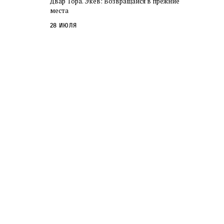
Двар Тора. Экев: Возвращайся в прежние
слово в переводе Библии
места
28 июля