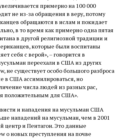
увеличивается примерно на 100 000
дит не из-за обращения в веру, потому
иканцев обращаются в ислам и покидает
льно, в то время как примерно одна пятая
тана в другой религиозной традиции и
мериканцев, которые были воспитаны
т себя с верой», – говорится в
мусульман переехали в США из других
w, не существует особо большого разброса
не в США ассимилироваться, но
личение числа людей из разных рас,
тся положительным для США».
нависти и нападения на мусульман США
льше нападений на мусульман, чем в 2001
й центр и Пентагон. Это данные
w о новых преступления на почве