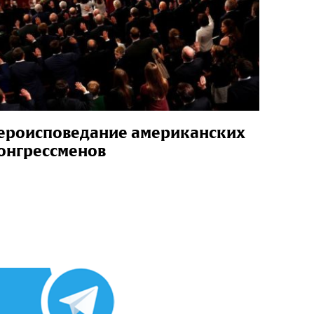
ероисповедание американских
онгрессменов