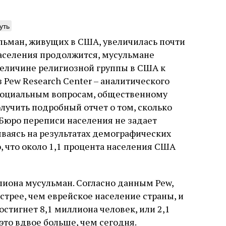
уть
льман, живущих в США, увеличилась почти
населения продолжится, мусульмане
нтажник фирмы «Топф
Еврейская звезда
 величине религиозной группы в США к
ыновья»
Буэнос‑Айреса
 Pew Research Center – аналитического
социальным вопросам, общественному
ре того как росло количество
В этой атмосфере напряжения 
учить подробный отчет о том, сколько
нтрационных лагерей и узников
еврейская община Буэнос‑Айр
вилось все больше, без кремационных
символический жест: в годов
 Бюро переписи населения не задает
 Прюфера было не обойтись. Cжигая
полковника устанавливает на
ываясь на результатах демографических
рямо в лагере, нацисты не только
бронзовую плиту с ангелом, п
, что около 1,1 процента населения США
ались верны своему архаичному культу
Фалькона и звездой Давида с
уста
Неразрезанные страницы
7 августа
Artefactum
Анас
, но и скрывали от населения соседних
иврите. Это был акт политиче
ано Сесси. Перевод с итальянского
ов, сколько узников погибало каждый
лояльности: демонстрация тог
и Тименчик
в этих жутких местах
еврейская община не поддерж
лиона мусульман. Согласно данным Pew,
осуждает радикалов и стреми
признанной частью аргентинс
трее, чем еврейское население страны, и
стигнет 8,1 миллиона человек, или 2,1
это вдвое больше, чем сегодня.