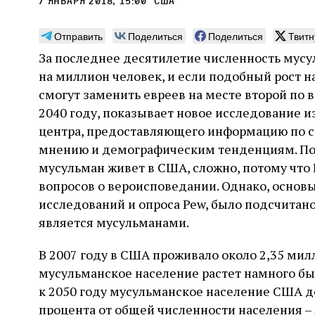
7 января 2018, 15:00
сша
Отправить
Поделиться
Поделиться
Твитн
За последнее десятилетие численность мусу
на миллион человек, и если подобный рост 
Погромы 1929 года:
Мо
смогут заменить евреев на месте второй по
неделя, изменившая
и с
2040 году, показывает новое исследование из
судьбу еврейского ишува
центра, предоставляющего информацию по 
По ме
мнению и демографическим тенденциям. Пол
конце
Примерно за полторы недели до начала
стано
мусульман живет в США, сложно, потому что
погромов Ребе совершал поездку по святым
печей
местам Эрец‑Исраэль. Он посетил, в
вопросов о вероисповедании. Однако, основ
тела п
частности, Пещеру праотцев и Западную
исследований и опроса Pew, было подсчитано
остав
стену. Он, несомненно, почувствовал
2 авг
смерти
является мусульманами.
необычайное напряжение и сознательно
Фреди
5 августа
Проверено временем
Александр
город
Ксени
отказался приходить к Стене в Тиша бе‑Ав,
Ицкович
день 
чтобы не собирать вокруг себя большое
В 2007 году в США проживало около 2,35 мил
количество хасидов и жителей города и тем
мусульманское население растет намного быс
самым не усиливать напряжённость
к 2050 году мусульманское население США до
процента от общей численности населения – 