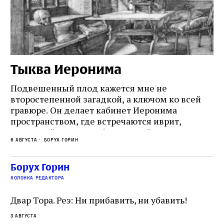
Тыква Иеронима
Н
Подвешенный плод кажется мне не
Ес
второстепенной загадкой, а ключом ко всей
Де
гравюре. Он делает кабинет Иеронима
ма
т
пространством, где встречаются иврит,
Лу
греческий и латынь; буквальный смысл и
чт
6 августа
Борух Горин
6 а
церковная традиция; филологическая
св
точность и понятность; переводчик,
ка
убеждённый в необходимости исправления, и
На
Борух Горин
ти:
читатель, воспринимающий исправление как
вп
е
колонка редактора
разрушение священного текста. Перед нами
од
и
не просто покровитель переводчиков,
Двар Тора. Реэ: Ни прибавить, ни убавить!
окружённый книгами. Перед нами человек,
3 августа
одно решение которого вызвало возмущение