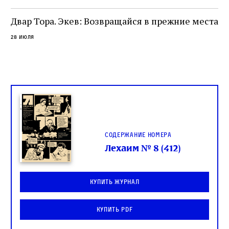
целой общины и стало частью многовекового
спора о том, кому принадлежит последнее
Двар Тора. Экев: Возвращайся в прежние места
слово в переводе Библии
28 июля
Содержание номера
Лехаим № 8 (412)
Купить журнал
Купить PDF